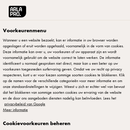
Arla® Pro
Recepten
Gele erwtendip met kerrie
Voorkeurenmenu
Wanneer u een website bezoekt, kan er informatie in uw browser worden
opgeslagen of eruit worden opgehaald, voornamelijk in de vorm van cookies.
Gele erwtendip met kerrie
Deze informatie kan over u, uw voorkeuren of uw apparaat zijn en wordt
voornamelijk gebruikt om de website correct te laten werken. De informatie
Gele erwten dip is voedzaam en puur: kook erwten zachtjes
identificeert u normaal gesproken niet direct, maar kan u een beter op uw
voorkeuren toegesneden surfervaring geven. Omdat we uw recht op privacy
gaar tot ze samenvallen, voeg kurkuma toe voor warme kleur
respecteren, kunt u er voor kiezen sommige soorten cookies te blokkeren. Klik
en volle room voor diepte en rijkdom van smaak zonder
op de namen voor de verschillende categorieën voor meer informatie en om
onze standaardinstellingen te wijzigen. Weest u zich er echter wel van bewust
zwaarte. Kerrie voegt warmte en complexiteit toe. Dit is
dat het blokkeren van sommige soorten cookies uw ervaring van de website
veelzijdig, ideaal voor buffet service, basisrecepten en lunch
en de door ons aangeboden diensten nadelig kan beïnvloeden. Lees het
menu's in professionele kitchens waar inclusiviteit en smaak
privacybeleid van Google
Meer informatie
samengaan op je servering en gasten zien vakmanschap.
Cookievoorkeuren beheren