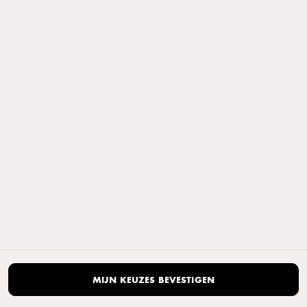
ALLE RECEPTEN
© Arla Foods amba 2025
Arla Foods Nederland, Stadsplateau 40a, 3521AZ Utrecht, tel:
+31332476222
MIJN KEUZES BEVESTIGEN
Privacyverklaring
|
Standaard Gebruiksvoorwaarden
|
Cookieverklaring
|
Open de cookie-pop-up opnieuw