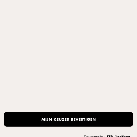
NEEM CONTACT OP
© Arla Foods amba 2025
Arla Foods Nederland, Stadsplateau 40a, 3521AZ Utrecht, tel:
+31332476222
MIJN KEUZES BEVESTIGEN
Privacyverklaring
|
Standaard Gebruiksvoorwaarden
|
Cookieverklaring
|
Open de cookie-pop-up opnieuw