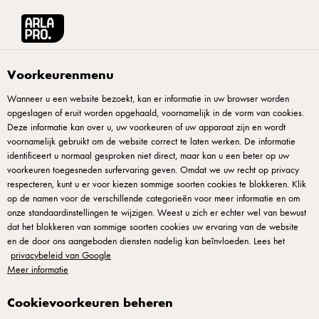
Arla® Pro
Arla® Pro Burger
Voorkeurenmenu
Wanneer u een website bezoekt, kan er informatie in uw browser worden
opgeslagen of eruit worden opgehaald, voornamelijk in de vorm van cookies.
Deze informatie kan over u, uw voorkeuren of uw apparaat zijn en wordt
voornamelijk gebruikt om de website correct te laten werken. De informatie
identificeert u normaal gesproken niet direct, maar kan u een beter op uw
voorkeuren toegesneden surfervaring geven. Omdat we uw recht op privacy
respecteren, kunt u er voor kiezen sommige soorten cookies te blokkeren. Klik
op de namen voor de verschillende categorieën voor meer informatie en om
ARLA® PRO BURGER
onze standaardinstellingen te wijzigen. Weest u zich er echter wel van bewust
De perfecte
dat het blokkeren van sommige soorten cookies uw ervaring van de website
en de door ons aangeboden diensten nadelig kan beïnvloeden. Lees het
cheeseburger - burger-
privacybeleid van Google
Meer informatie
inspiratie voor chefs
Cookievoorkeuren beheren
Als je een smaakvolle cheeseburger wilt maken, mag