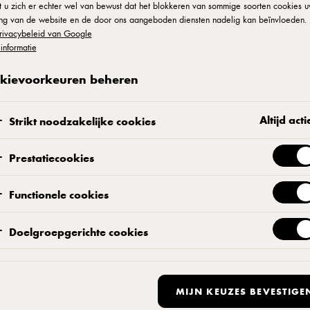
atie die jouw
 u zich er echter wel van bewust dat het blokkeren van sommige soorten cookies 
ing van de website en de door ons aangeboden diensten nadelig kan beïnvloeden. 
 brengt
rivacybeleid van Google
informatie
kievoorkeuren beheren
rla® Pro. Vind recepten, inzichten en ideeën
Altijd acti
Strikt noodzakelijke cookies
Prestatiecookies
Functionele cookies
Magazines
Doelgroepgerichte cookies
 ons pizzauniversum
MIJN KEUZES BEVESTIGE