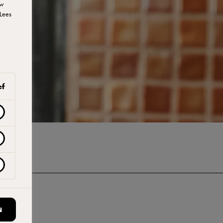
uw
Lees
ef
N