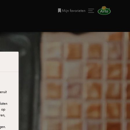
Mijn favorieten
ruit
laten
r op
ren,
gen.