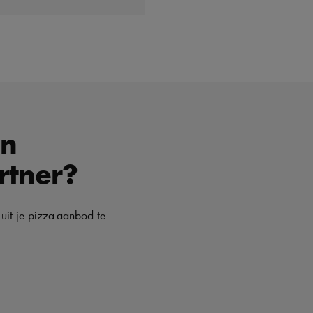
en
rtner?
 uit je pizza-aanbod te