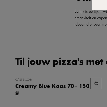
Eerlijk is eerlijk 
creativiteit en exp
ideeën die jouw men
Til jouw pizza's met 
TOEVOEGEN
CASTELLO®
AAN
Creamy Blue Kaas 70+ 150
FAVORIETEN
g