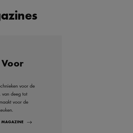
azines
 Voor
echnieken voor de
, van deeg tot
maakt voor de
keuken.
T MAGAZINE