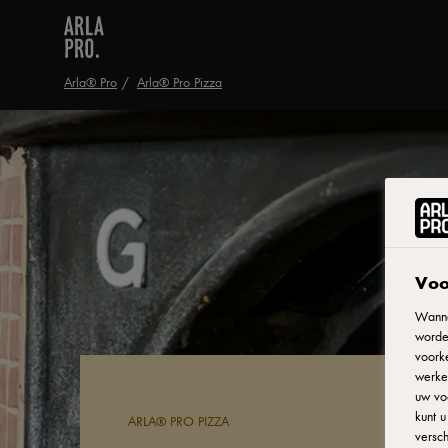
Arla® Pro
Arla® Pro Pizza
Voo
Wanne
worde
voorke
werken
uw vo
kunt 
ARLA® PRO PIZZA
versch