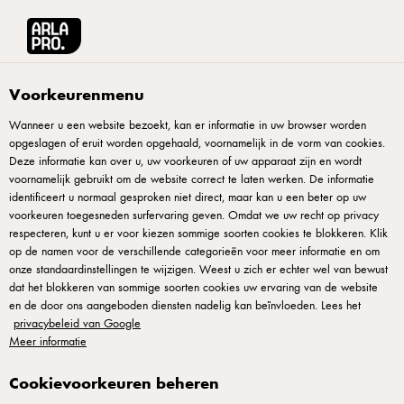
Arla® Pro
Recepten
Voorkeurenmenu
Wanneer u een website bezoekt, kan er informatie in uw browser worden
Recepten
opgeslagen of eruit worden opgehaald, voornamelijk in de vorm van cookies.
Deze informatie kan over u, uw voorkeuren of uw apparaat zijn en wordt
voornamelijk gebruikt om de website correct te laten werken. De informatie
identificeert u normaal gesproken niet direct, maar kan u een beter op uw
voorkeuren toegesneden surfervaring geven. Omdat we uw recht op privacy
respecteren, kunt u er voor kiezen sommige soorten cookies te blokkeren. Klik
op de namen voor de verschillende categorieën voor meer informatie en om
onze standaardinstellingen te wijzigen. Weest u zich er echter wel van bewust
dat het blokkeren van sommige soorten cookies uw ervaring van de website
en de door ons aangeboden diensten nadelig kan beïnvloeden. Lees het
© Arla Foods amba 2025
privacybeleid van Google
Arla Foods Nederland, Stadsplateau 40a, 3521AZ Utrecht, tel:
Meer informatie
+31332476222
Cookievoorkeuren beheren
Privacyverklaring
|
Standaard Gebruiksvoorwaarden
|
Cookieverklaring