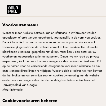
Arla® Pro
Contact ons
Voorkeurenmenu
Wanneer u een website bezoekt, kan er informatie in uw browser worden
opgeslagen of eruit worden opgehaald, voornamelijk in de vorm van cookies.
Deze informatie kan over u, uw voorkeuren of uw apparaat zijn en wordt
voornamelijk gebruikt om de website correct te laten werken. De informatie
identificeert u normaal gesproken niet direct, maar kan u een beter op uw
voorkeuren toegesneden surfervaring geven. Omdat we uw recht op privacy
respecteren, kunt u er voor kiezen sommige soorten cookies te blokkeren. Klik
op de namen voor de verschillende categorieën voor meer informatie en om
Contact ons
onze standaardinstellingen te wijzigen. Weest u zich er echter wel van bewust
dat het blokkeren van sommige soorten cookies uw ervaring van de website
en de door ons aangeboden diensten nadelig kan beïnvloeden. Lees het
Heb je vragen over onze producten, ons assortiment,
privacybeleid van Google
een opmerking, klacht of andere zaken die je graag
Meer informatie
met ons wilt bespreken?
Cookievoorkeuren beheren