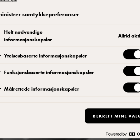
inistrer samtykkepreferanser
Helt nødvendige
Alltid akt
informasjonskapsler
Ytelsesbaserte informasjonskapsler
LEGG
ARLA® PRO
Funksjonsbaserte informasjonskapsler
TIL
Arla Pro Red Cheddar
I
FAVORITTER
Målrettede informasjonskapsler
BEKREFT MINE VAL