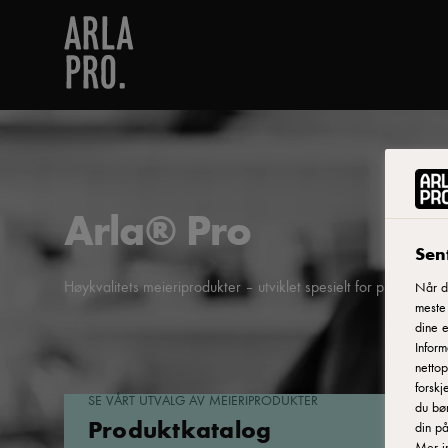
Arla® Pro
Sent
Høykvalitets meieriprodukter – utviklet spesielt for profesjonel
Når du
meste
dine e
Inform
nettop
forskj
SE VÅRT UTVALG AV MEIERIPRODUKTER
du bør
Produktkatalog
din på
Mer i