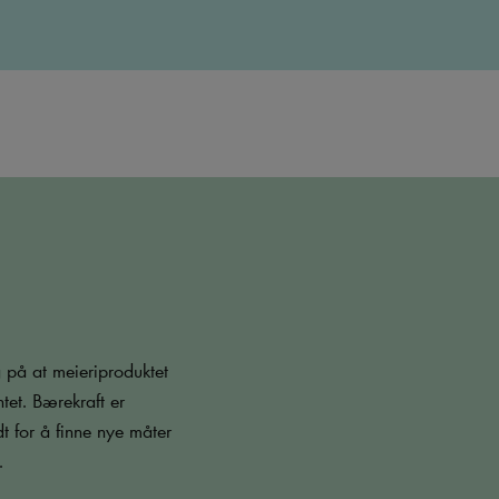
på at meieriproduktet
tet. Bærekraft er
dt for å finne nye måter
.