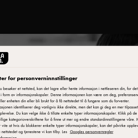
er for personverninnstillinger
le
 besøker et nettsted, kan det lagre eller hente informasjon i nettleseren din, for det
 i form av informasjonskapsler. Denne informasjonen kan være om deg, preferansen
ller enheten din eller bli brukt for å få nettstedet til å fungere som du forventer.
asjonen identifiserer deg vanligvis ikke direkte, men det kan gi deg en mer tilpasset
plevelse. Du kan velge ikke å tillate enkelte typer informasjonskapsler. Klikk på de
ellige kategorioverskriftene for å finne ut mer og endre standardinnstillingene våre.
INSPIRASJON
 vite at hvis du blokkerer enkelte typer informasjonskapsler, kan det påvirke opple
Pizzaunivers
 nettstedet og tjenestene vi kan tilby. Les
Googles personvernregler
nformasjon