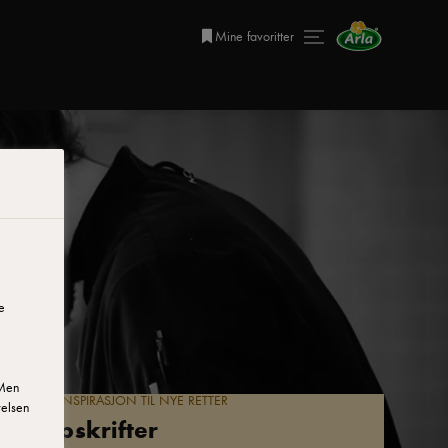
Mine favoritter
e
 Men
FINN INSPIRASJON TIL NYE RETTER
velsen
Oppskrifter