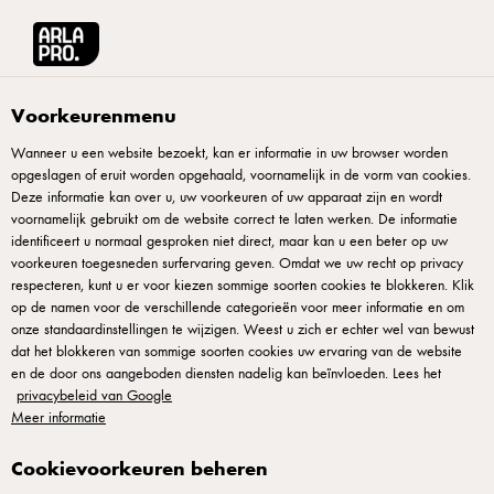
Arla® Pro
Recepten
Aardappelsalade
Voorkeurenmenu
Wanneer u een website bezoekt, kan er informatie in uw browser worden
opgeslagen of eruit worden opgehaald, voornamelijk in de vorm van cookies.
Aardappelsalade
Deze informatie kan over u, uw voorkeuren of uw apparaat zijn en wordt
voornamelijk gebruikt om de website correct te laten werken. De informatie
Aardappelsalade is een klassiek warm bijgerecht met zachte
identificeert u normaal gesproken niet direct, maar kan u een beter op uw
voorkeuren toegesneden surfervaring geven. Omdat we uw recht op privacy
aardappelen en romige dressing. Aardappelen kook je gaar,
respecteren, kunt u er voor kiezen sommige soorten cookies te blokkeren. Klik
snijd ze voorzichtig—je wilt geen pap of brij. Dressing is
op de namen voor de verschillende categorieën voor meer informatie en om
onze standaardinstellingen te wijzigen. Weest u zich er echter wel van bewust
creme fraiche of mayo met gesneden ui en wat vers zout. Dit
dat het blokkeren van sommige soorten cookies uw ervaring van de website
bijgerecht staat klaar voordat gasten arriveren, warm
en de door ons aangeboden diensten nadelig kan beïnvloeden. Lees het
serveerbaar. Geschikt voor buffets, barbecues en restaurants.
privacybeleid van Google
Meer informatie
Cookievoorkeuren beheren