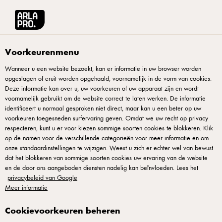
Arla® Pro
Recepten
Karnemelksaus met skyr
Voorkeurenmenu
Wanneer u een website bezoekt, kan er informatie in uw browser worden
opgeslagen of eruit worden opgehaald, voornamelijk in de vorm van cookies.
Karnemelksaus met skyr
Deze informatie kan over u, uw voorkeuren of uw apparaat zijn en wordt
voornamelijk gebruikt om de website correct te laten werken. De informatie
Deze eigentijdse karnemelksaus met kruiden heeft zijn weg
identificeert u normaal gesproken niet direct, maar kan u een beter op uw
voorkeuren toegesneden surfervaring geven. Omdat we uw recht op privacy
teruggevonden naar de menu's van restaurants. Karnemelk
respecteren, kunt u er voor kiezen sommige soorten cookies te blokkeren. Klik
geeft zuurte die verfrist, skyr geeft body en aangename
op de namen voor de verschillende categorieën voor meer informatie en om
onze standaardinstellingen te wijzigen. Weest u zich er echter wel van bewust
wrangheid van textuur. Deze licht citroenachtige saus met
dat het blokkeren van sommige soorten cookies uw ervaring van de website
dille-olie heeft een fijne textuur door het toevoegen van skyr.
en de door ons aangeboden diensten nadelig kan beïnvloeden. Lees het
Voeg fijngesneden verse kruiden toe—dille, peterselie of
privacybeleid van Google
Meer informatie
kervel naar voorkeur. Dit is niet je grootmoeders
karnemelksaus maar een eigentijdse interpretatie voor de
Cookievoorkeuren beheren
professionele keuken.