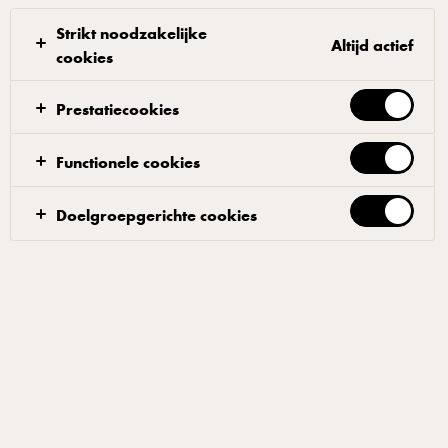
Strikt noodzakelijke
Altijd actief
cookies
Karnemelksaus met skyr
Prestatiecookies
Meng skyr en karnemelk. Roer het sap en de schil van
Functionele cookies
de citroen, zwarte peper en zout erdoor. Druppel tot
slot de kruidenolie in het mengsel.
Doelgroepgerichte cookies
De gearomatiseerde olie mag "kralen" in de saus
geven.
Filters
RESTAURANT
HOOFDGERECHTEN
SKYR