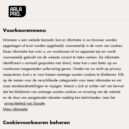
Arla® Pro
Recepten
Voorkeurenmenu
Wanneer u een website bezoekt, kan er informatie in uw browser worden
Recepten
opgeslagen of eruit worden opgehaald, voornamelijk in de vorm van cookies.
Deze informatie kan over u, uw voorkeuren of uw apparaat zijn en wordt
voornamelijk gebruikt om de website correct te laten werken. De informatie
identificeert u normaal gesproken niet direct, maar kan u een beter op uw
voorkeuren toegesneden surfervaring geven. Omdat we uw recht op privacy
respecteren, kunt u er voor kiezen sommige soorten cookies te blokkeren. Klik
op de namen voor de verschillende categorieën voor meer informatie en om
onze standaardinstellingen te wijzigen. Weest u zich er echter wel van bewust
dat het blokkeren van sommige soorten cookies uw ervaring van de website
en de door ons aangeboden diensten nadelig kan beïnvloeden. Lees het
© Arla Foods amba 2025
privacybeleid van Google
Arla Foods Nederland, Stadsplateau 40a, 3521AZ Utrecht, tel:
Meer informatie
+31332476222
Cookievoorkeuren beheren
Privacyverklaring
|
Standaard Gebruiksvoorwaarden
|
Cookieverklaring