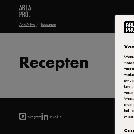
Arla® Pro
Recepten
Voo
Recepten
Wanne
worde
voorke
werken
uw vo
kunt 
versch
Weest
ervar
het
p
Meer 
Instagram
LinkedIn
Coo