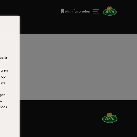
Mijn favorieten
ruit
laten
r op
ren,
gen.
uw
Lees