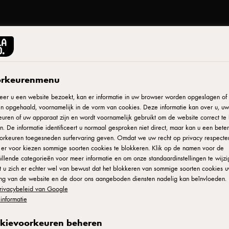
rkeurenmenu
er u een website bezoekt, kan er informatie in uw browser worden opgeslagen of e
n opgehaald, voornamelijk in de vorm van cookies. Deze informatie kan over u, uw
uren of uw apparaat zijn en wordt voornamelijk gebruikt om de website correct te 
. De informatie identificeert u normaal gesproken niet direct, maar kan u een bete
orkeuren toegesneden surfervaring geven. Omdat we uw recht op privacy respecte
u er voor kiezen sommige soorten cookies te blokkeren. Klik op de namen voor de
illende categorieën voor meer informatie en om onze standaardinstellingen te wijzi
 u zich er echter wel van bewust dat het blokkeren van sommige soorten cookies 
ing van de website en de door ons aangeboden diensten nadelig kan beïnvloeden. 
rivacybeleid van Google
informatie
kievoorkeuren beheren
© Arla Foods amba 2025