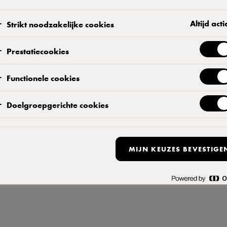
Arla Foods Nederland, Stadsplateau 40a, 3521AZ Utrecht, tel: +31332476222
Altijd acti
Strikt noodzakelijke cookies
aring
|
Standaard Gebruiksvoorwaarden
|
Cookieverklaring
|
Open de cookie-po
Prestatiecookies
Functionele cookies
Doelgroepgerichte cookies
MIJN KEUZES BEVESTIGE