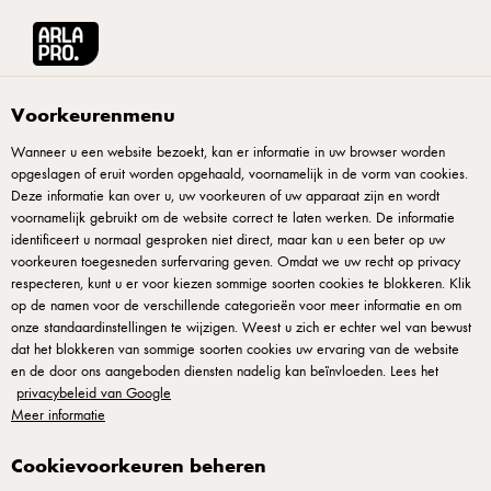
Arla® Pro
Standaard Gebruiksvoorwaarden
Voorkeurenmenu
Wanneer u een website bezoekt, kan er informatie in uw browser worden
opgeslagen of eruit worden opgehaald, voornamelijk in de vorm van cookies.
Deze informatie kan over u, uw voorkeuren of uw apparaat zijn en wordt
voornamelijk gebruikt om de website correct te laten werken. De informatie
identificeert u normaal gesproken niet direct, maar kan u een beter op uw
voorkeuren toegesneden surfervaring geven. Omdat we uw recht op privacy
respecteren, kunt u er voor kiezen sommige soorten cookies te blokkeren. Klik
op de namen voor de verschillende categorieën voor meer informatie en om
Standaard
onze standaardinstellingen te wijzigen. Weest u zich er echter wel van bewust
dat het blokkeren van sommige soorten cookies uw ervaring van de website
Gebruiksvoorwaarden
en de door ons aangeboden diensten nadelig kan beïnvloeden. Lees het
privacybeleid van Google
Meer informatie
Cookievoorkeuren beheren
Deze website wordt aangeboden door Arla Foods amba