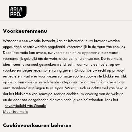
Arla® Pro
Recepten
Eiersalade met mangochutney
Voorkeurenmenu
Wanneer u een website bezoekt, kan er informatie in uw browser worden
opgeslagen of eruit worden opgehaald, voornamelijk in de vorm van cookies.
Eiersalade met
Deze informatie kan over u, uw voorkeuren of uw apparaat zijn en wordt
mangochutney
voornamelijk gebruikt om de website correct te laten werken. De informatie
identificeert u normaal gesproken niet direct, maar kan u een beter op uw
voorkeuren toegesneden surfervaring geven. Omdat we uw recht op privacy
Eiersalade is de basis voor veel, maar mangochutney maakt
respecteren, kunt u er voor kiezen sommige soorten cookies te blokkeren. Klik
op de namen voor de verschillende categorieën voor meer informatie en om
dit gerecht volwassen. Hardgekookte eieren fijngehakt,
onze standaardinstellingen te wijzigen. Weest u zich er echter wel van bewust
gemengd met kwark in plaats van mayo, geeft romigheid
dat het blokkeren van sommige soorten cookies uw ervaring van de website
zonder zwaarte. Kerrie brengt warmte, chutney voegt zoet-
en de door ons aangeboden diensten nadelig kan beïnvloeden. Lees het
privacybeleid van Google
zure diepte toe. Verse groenten voegen textuur en helderheid
Meer informatie
toe. Dit is geen standaardsalade — het is lunchaanbod dat
jouw handschrift draagt. Gebruik als sandwichvulling,
Cookievoorkeuren beheren
serveer op toast, of zet neer als bijgerecht. Schaalbaar voor