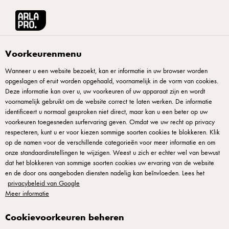
Arla® Pro
Recepten
Skyr-taart met blauwe bessen en tijm
Voorkeurenmenu
Wanneer u een website bezoekt, kan er informatie in uw browser worden
opgeslagen of eruit worden opgehaald, voornamelijk in de vorm van cookies.
Skyr-taart met blauwe
Deze informatie kan over u, uw voorkeuren of uw apparaat zijn en wordt
bessen en tijm
voornamelijk gebruikt om de website correct te laten werken. De informatie
identificeert u normaal gesproken niet direct, maar kan u een beter op uw
voorkeuren toegesneden surfervaring geven. Omdat we uw recht op privacy
Een zijdezachte moussetaart met skyr en slagroom op een
respecteren, kunt u er voor kiezen sommige soorten cookies te blokkeren. Klik
op de namen voor de verschillende categorieën voor meer informatie en om
krokante bodem met bruine boter. De taart is afgewerkt met
onze standaardinstellingen te wijzigen. Weest u zich er echter wel van bewust
een frisse compote van blauwe bessen, die de mousse zowel
dat het blokkeren van sommige soorten cookies uw ervaring van de website
een zure als zoete toon geeft. Skyr geeft zijdezachte textuur
en de door ons aangeboden diensten nadelig kan beïnvloeden. Lees het
privacybeleid van Google
en melkzuuraciditeit tegen zoete blauwe bessen. Tijm voegt
Meer informatie
een subtiele kruidensmaak toe. De krokante bodem en
skyrmousse creëeren textuurcontrast. Serveer gekoeld en
Cookievoorkeuren beheren
voeg vers fruit toe op serveermoment. Ideaal voor je