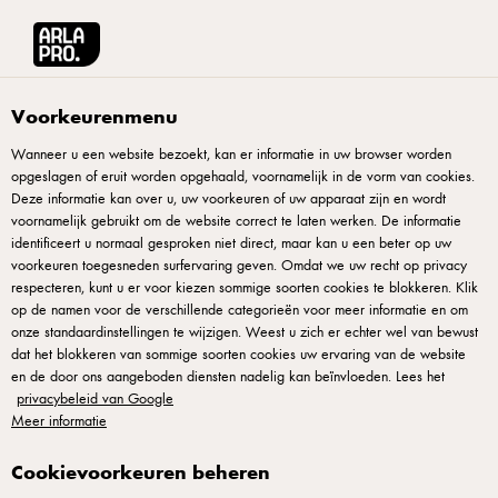
Arla® Pro
Recepten
Salsa van meloen
Voorkeurenmenu
Wanneer u een website bezoekt, kan er informatie in uw browser worden
opgeslagen of eruit worden opgehaald, voornamelijk in de vorm van cookies.
Salsa van meloen
Deze informatie kan over u, uw voorkeuren of uw apparaat zijn en wordt
voornamelijk gebruikt om de website correct te laten werken. De informatie
Een salsa van meloen waar zoet fruit in hartige context
identificeert u normaal gesproken niet direct, maar kan u een beter op uw
voorkeuren toegesneden surfervaring geven. Omdat we uw recht op privacy
verrast. Meloen-zoetheid en waterigheid combineren met
respecteren, kunt u er voor kiezen sommige soorten cookies te blokkeren. Klik
rode ui, verse koriander en limoen tot iets fris en levendig.
op de namen voor de verschillende categorieën voor meer informatie en om
onze standaardinstellingen te wijzigen. Weest u zich er echter wel van bewust
Voeg kleine punt chili voor pit. Dit recept werkt met
dat het blokkeren van sommige soorten cookies uw ervaring van de website
verschillende meloensoorten. Honing-limoen dressing bindt
en de door ons aangeboden diensten nadelig kan beïnvloeden. Lees het
alles. Perfect bij gegrilde vis of licht vlees. Zomer op één
privacybeleid van Google
Meer informatie
bord — ideaal voor buffet-service en warme seizoenenmenu's.
Cookievoorkeuren beheren