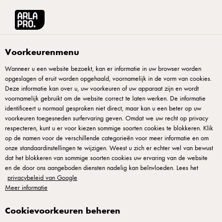
Arla® Pro
Recepten
Plaatpizza Puttanesca
Voorkeurenmenu
Wanneer u een website bezoekt, kan er informatie in uw browser worden
opgeslagen of eruit worden opgehaald, voornamelijk in de vorm van cookies.
Plaatpizza Puttanesca
Deze informatie kan over u, uw voorkeuren of uw apparaat zijn en wordt
voornamelijk gebruikt om de website correct te laten werken. De informatie
Een pizza puttanesca die sterke mediterrane smaak naar
identificeert u normaal gesproken niet direct, maar kan u een beter op uw
voorkeuren toegesneden surfervaring geven. Omdat we uw recht op privacy
eenvoudig formaat brengt. Olijven, kappertjes, tomatensaus
respecteren, kunt u er voor kiezen sommige soorten cookies te blokkeren. Klik
en ansjovis combineren tot intens en voedzaam. Mozzarella
op de namen voor de verschillende categorieën voor meer informatie en om
onze standaardinstellingen te wijzigen. Weest u zich er echter wel van bewust
smelt glad en voegt romigheid tegen zoutige toppings. Dit
dat het blokkeren van sommige soorten cookies uw ervaring van de website
voelt voornaam dankzij eenvoud meer dan ingewikkeldheid.
en de door ons aangeboden diensten nadelig kan beïnvloeden. Lees het
Verdeel toppings voorzichtig. Serveer heet direct uit oven.
privacybeleid van Google
Meer informatie
Snij voorzichtig zodat alles op plek blijft — ideaal voor
pizzamenu's waar vakmanschap voelbaar is.
Cookievoorkeuren beheren