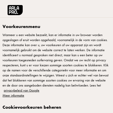
Arla® Pro
Recepten
Pizza deluxe
Voorkeurenmenu
Wanneer u een website bezoekt, kan er informatie in uw browser worden
opgeslagen of eruit worden opgehaald, voornamelijk in de vorm van cookies.
Pizza deluxe
Deze informatie kan over u, uw voorkeuren of uw apparaat zijn en wordt
voornamelijk gebruikt om de website correct te laten werken. De informatie
Een pizza deluxe draait om luxe door eenvoud — goed
identificeert u normaal gesproken niet direct, maar kan u een beter op uw
voorkeuren toegesneden surfervaring geven. Omdat we uw recht op privacy
deeg, goede kaas, goede tomatensaus. Mozzarella speelt de
respecteren, kunt u er voor kiezen sommige soorten cookies te blokkeren. Klik
hoofdrol; dit moet kwaliteitsmozzarella zijn. Cantharellen en
op de namen voor de verschillende categorieën voor meer informatie en om
onze standaardinstellingen te wijzigen. Weest u zich er echter wel van bewust
romanesco voegen verfijning toe. Verse basilicum,
dat het blokkeren van sommige soorten cookies uw ervaring van de website
versgemalen peper en warme olie geven de finishing touch.
en de door ons aangeboden diensten nadelig kan beïnvloeden. Lees het
Dit voelt voornaam dankzij detail, geen overcomplexiteit. Dit
privacybeleid van Google
Meer informatie
is chef die respect heeft voor voorbereiding — vakmanschap
zichtbaar in elk hapje op pizzamenu.
Cookievoorkeuren beheren