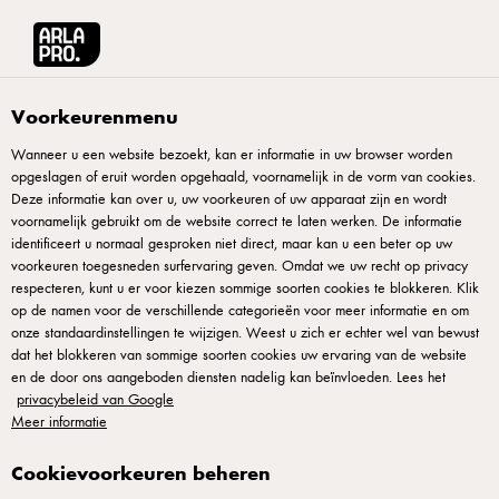
Arla® Pro
Recepten
Pavlova met slagroom en gemarineerd fruit
Voorkeurenmenu
Wanneer u een website bezoekt, kan er informatie in uw browser worden
opgeslagen of eruit worden opgehaald, voornamelijk in de vorm van cookies.
Pavlova met slagroom en
Deze informatie kan over u, uw voorkeuren of uw apparaat zijn en wordt
gemarineerd fruit
voornamelijk gebruikt om de website correct te laten werken. De informatie
identificeert u normaal gesproken niet direct, maar kan u een beter op uw
voorkeuren toegesneden surfervaring geven. Omdat we uw recht op privacy
Pavlova staat of valt met perfecte balans: krokant buiten,
respecteren, kunt u er voor kiezen sommige soorten cookies te blokkeren. Klik
op de namen voor de verschillende categorieën voor meer informatie en om
zacht en vol van binnen. Voeg voorzichtig suiker toe bij het
onze standaardinstellingen te wijzigen. Weest u zich er echter wel van bewust
eiwit zodat je maximaal volume behoudt; bak op lage
dat het blokkeren van sommige soorten cookies uw ervaring van de website
temperatuur zodat het langzaam droogt in plaats van bakt.
en de door ons aangeboden diensten nadelig kan beïnvloeden. Lees het
privacybeleid van Google
Net voor service voeg je slagroom en gemarineerd fruit toe.
Meer informatie
Dit elegante gerecht is perfect voor brunch- en dessertlijsten
op restaurants waar precisie en technische vakmanschap
Cookievoorkeuren beheren
centraal staan.