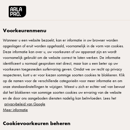
Arla® Pro
Recepten
Cantharellen-roomsaus
Voorkeurenmenu
Wanneer u een website bezoekt, kan er informatie in uw browser worden
opgeslagen of eruit worden opgehaald, voornamelijk in de vorm van cookies.
Cantharellen-roomsaus
Deze informatie kan over u, uw voorkeuren of uw apparaat zijn en wordt
voornamelijk gebruikt om de website correct te laten werken. De informatie
Cantharellen-roomsaus is een basisrecept dat overal werkt in
identificeert u normaal gesproken niet direct, maar kan u een beter op uw
voorkeuren toegesneden surfervaring geven. Omdat we uw recht op privacy
de professionele keuken: paddenstoelen, room, sjalot en
respecteren, kunt u er voor kiezen sommige soorten cookies te blokkeren. Klik
madeira. Cantharellen hebben een tere structuur — je bakt ze
op de namen voor de verschillende categorieën voor meer informatie en om
onze standaardinstellingen te wijzigen. Weest u zich er echter wel van bewust
kort en voorzichtig, niet bruin stoven. Room wordt
dat het blokkeren van sommige soorten cookies uw ervaring van de website
gereduceerd met kook-alcohol, afgewerkt met zout en verse
en de door ons aangeboden diensten nadelig kan beïnvloeden. Lees het
peper. Dit is klassieke saus die overal past: op pasta, rond
privacybeleid van Google
Meer informatie
vlees, onder groenten. Maak vers, gebruik dezelfde dag voor
beste smaak. Perfect als recipt dat je snel schaalbaar kunt
Cookievoorkeuren beheren
aanpassen.