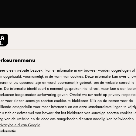
rkeurenmenu
Print
er u een website bezoekt, kan er informatie in uw browser worden opgeslagen of e
etj
n opgehaald, voornamelijk in de vorm van cookies. Deze informatie kan over u, uw
uren of uw apparaat zijn en wordt voornamelijk gebruikt om de website correct te 
. De informatie identificeert u normaal gesproken niet direct, maar kan u een bete
orkeuren toegesneden surfervaring geven. Omdat we uw recht op privacy respecte
u er voor kiezen sommige soorten cookies te blokkeren. Klik op de namen voor de
illende categorieën voor meer informatie en om onze standaardinstellingen te wijzi
 u zich er echter wel van bewust dat het blokkeren van sommige soorten cookies 
rkt en gasten
ing van de website en de door ons aangeboden diensten nadelig kan beïnvloeden. 
g en
rivacybeleid van Google
informatie
ervlak,