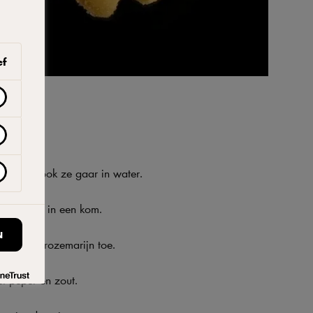
ef
kjes en kook ze gaar in water.
 een zeef in een kom.
N
, tijm en rozemarijn toe.
t peper en zout.