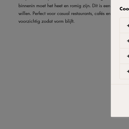
binnenin moet het heet en romig zijn. Dit is een bijgerec
Coo
willen. Perfect voor casual restaurants, cafés en buffets.
voorzichtig zodat vorm blijft.