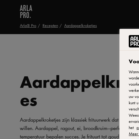
Arla® Pro
Recepten
Aardappelkroketjes
Voo
Wanne
Aardappelkrok
worde
voorke
es
werken
uw vo
kunt 
versch
Weest
Aardappelkroketjes zijn klassiek frituurwerk dat altijd we
ervar
willen. Aardappel, ragout, ei, broodkruim—perfect timin
het
p
Meer 
temperatuur bepalen succes. Je frituurt tot goudbruin opp