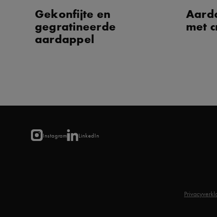
Gekonfijte en
Aard
gegratineerde
met 
aardappel
Instagram
LinkedIn
Privacyverkl