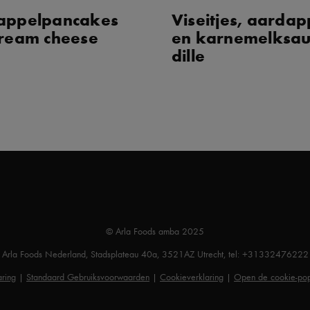
appelpancakes
Viseitjes, aarda
cream cheese
en karnemelksau
dille
© Arla Foods amba 2025
Arla Foods Nederland, Stadsplateau 40a, 3521AZ Utrecht, tel: +31332476222
aring
|
Standaard Gebruiksvoorwaarden
|
Cookieverklaring
|
Open de cookie-po