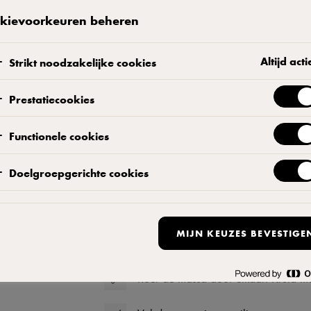
ht dat gasten
kievoorkeuren beheren
 Maak
Altijd acti
Strikt noodzakelijke cookies
Prestatiecookies
Bereiding
Functionele cookies
Snijd de aardappelen in kleinere blo
Doelgroepgerichte cookies
Wrijf de gekookte aardappelen door
MIJN KEUZES BEVESTIGE
Voeg de eidooiers, boter, mozzarella
Roer de massa door elkaar. Kruid me