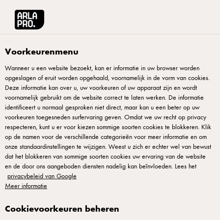
Arla® Pro
Recepten
Karamelsaus van skyr
Voorkeurenmenu
Wanneer u een website bezoekt, kan er informatie in uw browser worden
opgeslagen of eruit worden opgehaald, voornamelijk in de vorm van cookies.
Karamelsaus van skyr
Deze informatie kan over u, uw voorkeuren of uw apparaat zijn en wordt
voornamelijk gebruikt om de website correct te laten werken. De informatie
Deze zoete delicatesse wordt gecreëerd met skyr,
identificeert u normaal gesproken niet direct, maar kan u een beter op uw
voorkeuren toegesneden surfervaring geven. Omdat we uw recht op privacy
gecondenseerde melk en room. Karamelsaus is het bewijs
respecteren, kunt u er voor kiezen sommige soorten cookies te blokkeren. Klik
dat je niet veel nodig hebt voor iets voedzaams en
op de namen voor de verschillende categorieën voor meer informatie en om
onze standaardinstellingen te wijzigen. Weest u zich er echter wel van bewust
bijzonders. Skyr, gecondenseerde melk en room kook je
dat het blokkeren van sommige soorten cookies uw ervaring van de website
voorzichtig samen tot het dikker wordt en die zoet-rijke
en de door ons aangeboden diensten nadelig kan beïnvloeden. Lees het
smaak ontstaat langzaam. Voeg suiker toe als je diepere
privacybeleid van Google
Meer informatie
karamelisering wilt, maar niet te veel—skyr heeft al zijn eigen
natuurlijke zoetheid. Dit is ideaal voor je dessertmenu waar
Cookievoorkeuren beheren
vakmanschap en eenvoud dansen.