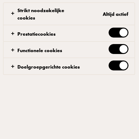
Strikt noodzakelijke
Altijd actief
cookies
Karamelsaus van skyr
Prestatiecookies
Klop de skyr tot het luchtig is. Roer de room,
Functionele cookies
gecondenseerde melk en zout erdoor. De saus kan 3-
4 dagen in de koeling worden bewaard.
Doelgroepgerichte cookies
Filters
RESTAURANT
NAGERECHTEN
SKYR
Gerelateerde producten