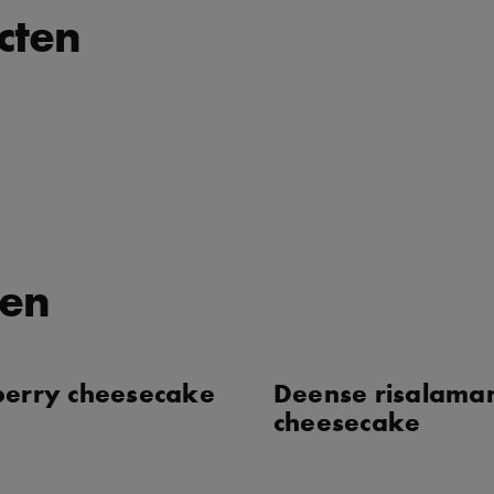
cten
ten
berry cheesecake
Deense risalama
cheesecake