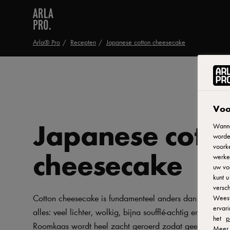
Arla® Pro
Recepten
Japanese cotton cheesecake
Voo
Japanese cott
Wanne
worde
voorke
cheesecake
werken
uw vo
kunt 
versch
Cotton cheesecake is fundamenteel anders dan New York
Weest
ervar
alles: veel lichter, wolkig, bijna soufflé-achtig en vol van 
het
p
Roomkaas wordt heel zacht geroerd zodat geen klontjes
Meer 