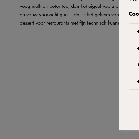
voeg melk en boter toe, dan het eigeel voorzichtig. Stijf
Coo
en vouw voorzichtig in — dat is het geheim van echt succ
dessert voor restaurants met fijn technisch kunnen op je 