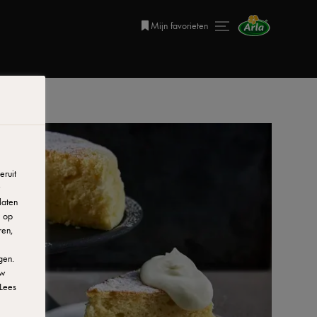
Mijn favorieten
ruit
laten
r op
ren,
gen.
uw
Lees