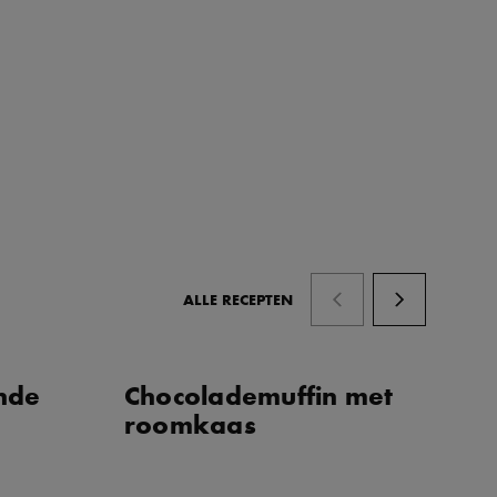
ALLE RECEPTEN
nde
Chocolademuffin met
C
roomkaas
ni