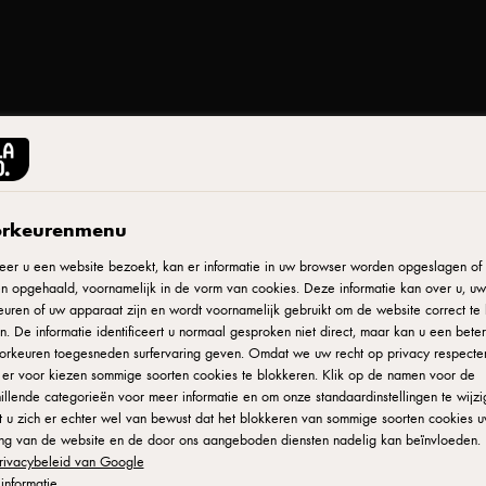
rkeurenmenu
Print
on
er u een website bezoekt, kan er informatie in uw browser worden opgeslagen of e
n opgehaald, voornamelijk in de vorm van cookies. Deze informatie kan over u, uw
uren of uw apparaat zijn en wordt voornamelijk gebruikt om de website correct te 
. De informatie identificeert u normaal gesproken niet direct, maar kan u een bete
orkeuren toegesneden surfervaring geven. Omdat we uw recht op privacy respecte
u er voor kiezen sommige soorten cookies te blokkeren. Klik op de namen voor de
illende categorieën voor meer informatie en om onze standaardinstellingen te wijzi
 versie in
 u zich er echter wel van bewust dat het blokkeren van sommige soorten cookies 
ing van de website en de door ons aangeboden diensten nadelig kan beïnvloeden. 
lucht en zijde.
rivacybeleid van Google
 ontstaan;
informatie