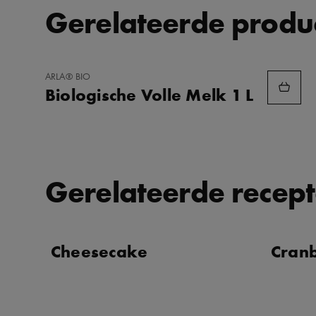
Gerelateerde produ
TOEVOEGEN
ARLA® BIO
AAN
Biologische Volle Melk 1 L
FAVORIETEN
Gerelateerde recep
Cheesecake
Cran