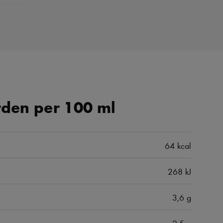
den per 100 ml
64 kcal
268 kJ
3,6 g
2,5 g