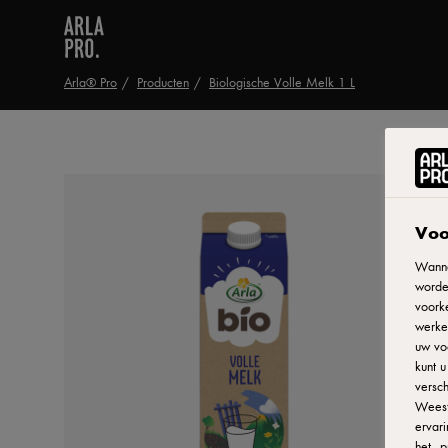
Arla® Pro
Producten
Biologische Volle Melk 1 L
Voo
Wanne
worde
voorke
werken
uw vo
kunt 
versch
Weest
ervar
het
p