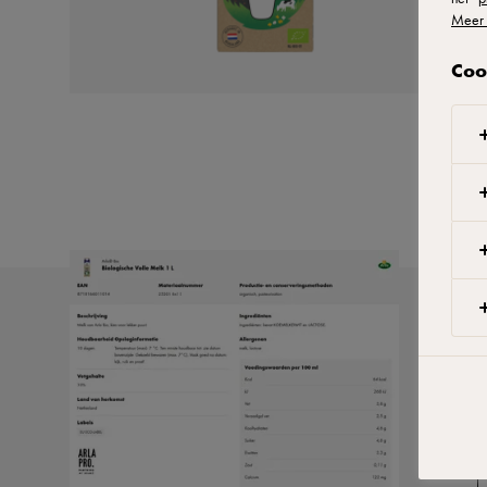
Meer 
Coo
W