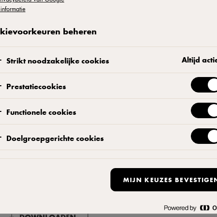
informatie
kievoorkeuren beheren
Altijd acti
Strikt noodzakelijke cookies
Prestatiecookies
Functionele cookies
Doelgroepgerichte cookies
Productinformatie download
MIJN KEUZES BEVESTIGE
il je de productinformatie printen of bewaren voor later? Downlo
DOWNLOADEN