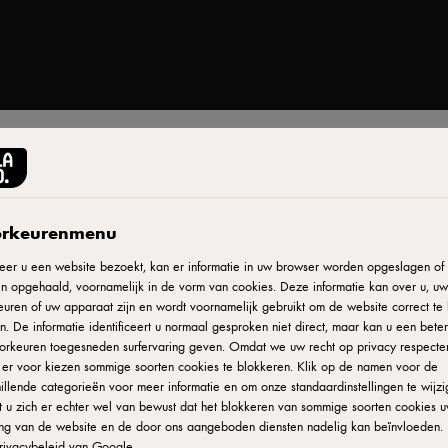
ARLA® BIO
Biologische Volle Melk
rkeurenmenu
er u een website bezoekt, kan er informatie in uw browser worden opgeslagen of e
ID: 25201 6x1 l
n opgehaald, voornamelijk in de vorm van cookies. Deze informatie kan over u, uw
uren of uw apparaat zijn en wordt voornamelijk gebruikt om de website correct te 
. De informatie identificeert u normaal gesproken niet direct, maar kan u een bete
Melk van Arla Bio, kies voor lekker puur!
orkeuren toegesneden surfervaring geven. Omdat we uw recht op privacy respecte
u er voor kiezen sommige soorten cookies te blokkeren. Klik op de namen voor de
illende categorieën voor meer informatie en om onze standaardinstellingen te wijzi
ZIE WAAR JE HET PRODUCT KUNT KOPEN
 u zich er echter wel van bewust dat het blokkeren van sommige soorten cookies 
ing van de website en de door ons aangeboden diensten nadelig kan beïnvloeden. 
rivacybeleid van Google