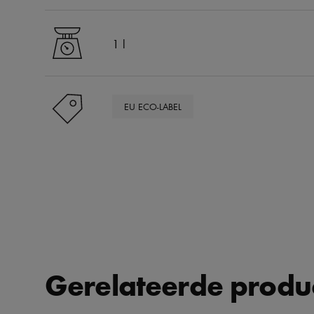
1 l
EU ECO-LABEL
Gerelateerde produ