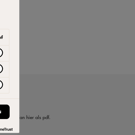
ef
en
N
ad hem dan hier als pdf.