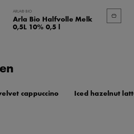
TOEVOEGEN
ARLA® BIO
AAN
Arla Bio Halfvolle Melk
FAVORIETEN
0,5L 10% 0,5 l
ten
velvet cappuccino
Iced hazelnut lat