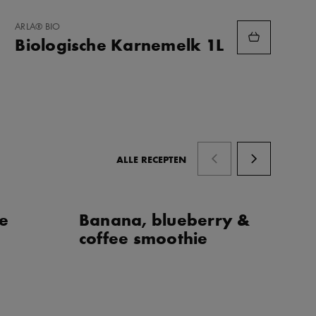
TOEVOEGEN
ARLA® BIO
AAN
Biologische Karnemelk 1L
FAVORIETEN
ALLE RECEPTEN
te
Banana, blueberry &
W
coffee smoothie