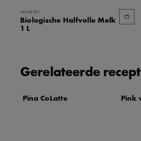
TOEVOEGEN
ARLA® BIO
AAN
Biologische Halfvolle Melk
FAVORIETEN
1 L
Gerelateerde recep
Pina CoLatte
Pink 