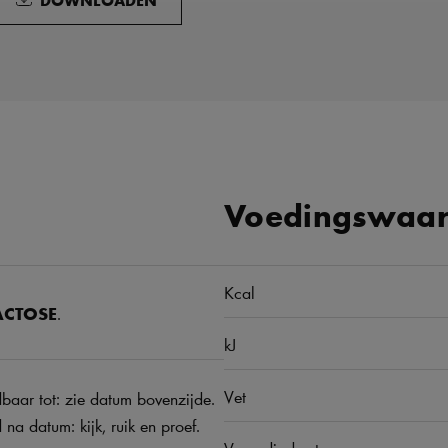
Voedingswaar
Kcal
ACTOSE
.
kJ
Vet
baar tot: zie datum bovenzijde.
 datum: kijk, ruik en proef.
Verzadigd vet