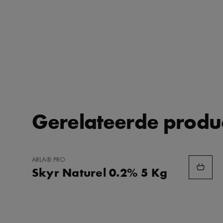
Gerelateerde produ
TOEVOEGEN
ARLA® PRO
AAN
Skyr Naturel 0.2% 5 Kg
FAVORIETEN