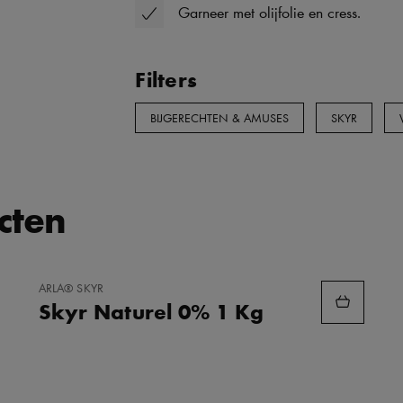
Garneer met olijfolie en cress.
Filters
BIJGERECHTEN & AMUSES
SKYR
cten
TOEVOEGEN
ARLA® SKYR
AAN
Skyr Naturel 0% 1 Kg
FAVORIETEN