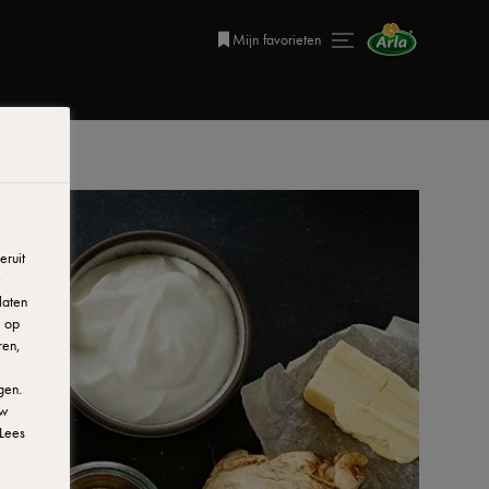
Mijn favorieten
ruit
laten
r op
ren,
gen.
uw
Lees