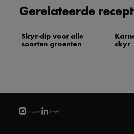
Gerelateerde recep
Skyr-dip voor alle
Karn
soorten groenten
skyr
Instagram
LinkedIn