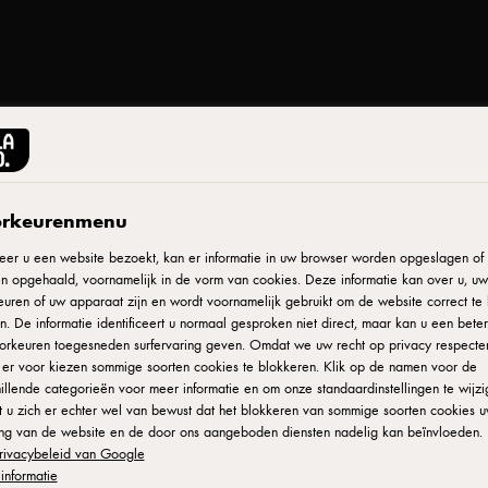
rkeurenmenu
Print
er u een website bezoekt, kan er informatie in uw browser worden opgeslagen of e
n opgehaald, voornamelijk in de vorm van cookies. Deze informatie kan over u, uw
uren of uw apparaat zijn en wordt voornamelijk gebruikt om de website correct te 
t
. De informatie identificeert u normaal gesproken niet direct, maar kan u een bete
orkeuren toegesneden surfervaring geven. Omdat we uw recht op privacy respecte
u er voor kiezen sommige soorten cookies te blokkeren. Klik op de namen voor de
illende categorieën voor meer informatie en om onze standaardinstellingen te wijzi
 u zich er echter wel van bewust dat het blokkeren van sommige soorten cookies 
ing van de website en de door ons aangeboden diensten nadelig kan beïnvloeden. 
rivacybeleid van Google
informatie
sieke