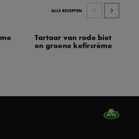
ALLE RECEPTEN
rème
Tartaar van rode biet
Dh
en groene kefircrème