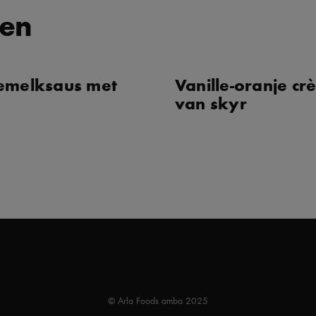
ten
emelksaus met
Vanille-oranje c
van skyr
© Arla Foods amba 2025