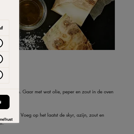
ef
in stukken. Gaar met wat olie, peper en zout in de oven
uur.
N
nmachine. Voeg op het laatst de skyr, azijn, zout en
l.