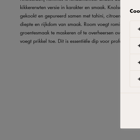
kikkererwten versie in karakter en smaak. Knolselderij w
Coo
gekookt en gepureerd samen met tahini, citroensap en k
diepte en rijkdom van smaak. Room voegt romigheid to
groentesmaak te maskeren of te overheersen over het g
voegt prikkel toe. Dit is essentiële dip voor professionele 