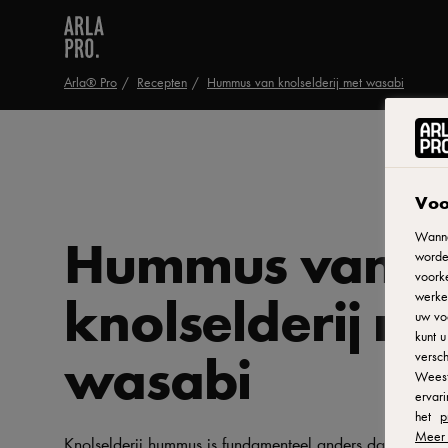
Arla® Pro
Recepten
Hummus van knolselderij met wasabi
Voo
Hummus van
Wanne
worde
voorke
knolselderij me
werken
uw vo
kunt 
wasabi
versch
Weest
ervar
het
p
Meer 
Knolselderij hummus is fundamenteel anders dan de klas