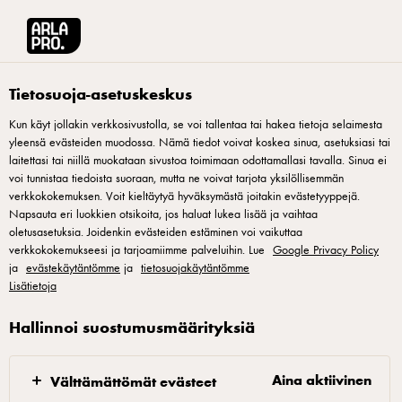
Arla® Pro Suomi
Reseptit
Mustikkasoftista, mustikkakompottia ja kardem
Tietosuoja-asetuskeskus
Kun käyt jollakin verkkosivustolla, se voi tallentaa tai hakea tietoja selaimesta
yleensä evästeiden muodossa. Nämä tiedot voivat koskea sinua, asetuksiasi tai
Mustikkasoftista,
laitettasi tai niillä muokataan sivustoa toimimaan odottamallasi tavalla. Sinua ei
mustikkakompottia ja
voi tunnistaa tiedoista suoraan, mutta ne voivat tarjota yksilöllisemmän
verkkokokemuksen. Voit kieltäytyä hyväksymästä joitakin evästetyyppejä.
kardemummacrumblea
Napsauta eri luokkien otsikoita, jos haluat lukea lisää ja vaihtaa
oletusasetuksia. Joidenkin evästeiden estäminen voi vaikuttaa
verkkokokemukseesi ja tarjoamiimme palveluihin. Lue
Google Privacy Policy
Arla Pro Laktoositon pehmytjäätelöseos maustetaan
ja
evästekäytäntömme
ja
tietosuojakäytäntömme
mustikalla ja kruunataan kardemummacrumblella. Lisäboostia
Lisätietoja
pehmismyyntiin sekä herkullinen ja hurmaava jälkiruoka
Hallinnoi suostumusmäärityksiä
listallesi!
Aina aktiivinen
Välttämättömät evästeet