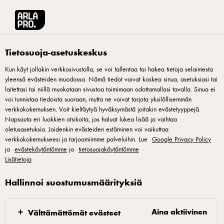
Arla® Pro Suomi
Yhteistyössä
Tietosuoja-asetuskeskus
Kun käyt jollakin verkkosivustolla, se voi tallentaa tai hakea tietoja selaimesta
yleensä evästeiden muodossa. Nämä tiedot voivat koskea sinua, asetuksiasi tai
laitettasi tai niillä muokataan sivustoa toimimaan odottamallasi tavalla. Sinua ei
voi tunnistaa tiedoista suoraan, mutta ne voivat tarjota yksilöllisemmän
verkkokokemuksen. Voit kieltäytyä hyväksymästä joitakin evästetyyppejä.
Napsauta eri luokkien otsikoita, jos haluat lukea lisää ja vaihtaa
oletusasetuksia. Joidenkin evästeiden estäminen voi vaikuttaa
verkkokokemukseesi ja tarjoamiimme palveluihin. Lue
Google Privacy Policy
YHTÄ MATKAA AMMATTILAISTEN KANSSA
ja
evästekäytäntömme
ja
tietosuojakäytäntömme
Arla® Pro yhteistyössä
Lisätietoja
Hallinnoi suostumusmäärityksiä
Vuoden kokki ja Vuoden tarjoilija
Suomen Keittiömesta
Aina aktiivinen
Välttämättömät evästeet