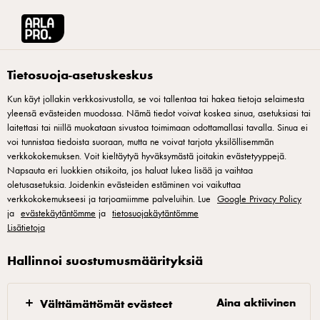
Arla® Pro Suomi
Inspiraatio
Joulu
Tietosuoja-asetuskeskus
Kun käyt jollakin verkkosivustolla, se voi tallentaa tai hakea tietoja selaimesta
yleensä evästeiden muodossa. Nämä tiedot voivat koskea sinua, asetuksiasi tai
laitettasi tai niillä muokataan sivustoa toimimaan odottamallasi tavalla. Sinua ei
voi tunnistaa tiedoista suoraan, mutta ne voivat tarjota yksilöllisemmän
verkkokokemuksen. Voit kieltäytyä hyväksymästä joitakin evästetyyppejä.
Napsauta eri luokkien otsikoita, jos haluat lukea lisää ja vaihtaa
oletusasetuksia. Joidenkin evästeiden estäminen voi vaikuttaa
verkkokokemukseesi ja tarjoamiimme palveluihin. Lue
Google Privacy Policy
MAKUTÄHDET TUIKKIVAT TAAS!
ja
evästekäytäntömme
ja
tietosuojakäytäntömme
Reseptiikkaa ravintolan
Lisätietoja
joulusesonkiin
Hallinnoi suostumusmäärityksiä
Joulu on odotettu sesonki, joka maistuu, tuoksuu ja
Aina aktiivinen
Välttämättömät evästeet
saattaa joskus aiheuttaa melkoista tohinaa myös