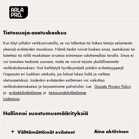
Arla® Pro
•
Select other country
Arla® Pro Suomi
Reseptit
Tietosuoja-asetuskeskus
Kun käyt jollakin verkkosivustolla, se voi tallentaa tai hakea tietoja selaimesta
Reseptit
yleensä evästeiden muodossa. Nämä tiedot voivat koskea sinua, asetuksiasi tai
laitettasi tai niillä muokataan sivustoa toimimaan odottamallasi tavalla. Sinua ei
voi tunnistaa tiedoista suoraan, mutta ne voivat tarjota yksilöllisemmän
verkkokokemuksen. Voit kieltäytyä hyväksymästä joitakin evästetyyppejä.
Napsauta eri luokkien otsikoita, jos haluat lukea lisää ja vaihtaa
oletusasetuksia. Joidenkin evästeiden estäminen voi vaikuttaa
verkkokokemukseesi ja tarjoamiimme palveluihin. Lue
Google Privacy Policy
ja
evästekäytäntömme
ja
tietosuojakäytäntömme
Lisätietoja
Arla Oy Kotkatie 34 01150 Söderkulla, puh. 09-272001
Hallinnoi suostumusmäärityksiä
Arla Pro Kuvapankki
|
Arla Connect -verkkokauppa suoratoimitusasiakkaille
Aina aktiivinen
Välttämättömät evästeet