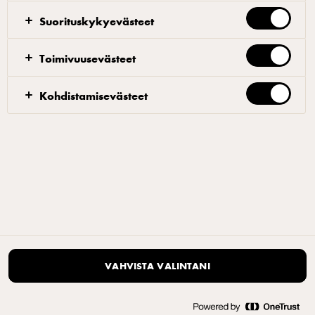
Tietosuojaseloste
|
Evästeet
Suorituskykyevästeet
Avaa evästeiden ponnahdusikkuna uudelleen
Toimivuusevästeet
Kohdistamisevästeet
VAHVISTA VALINTANI