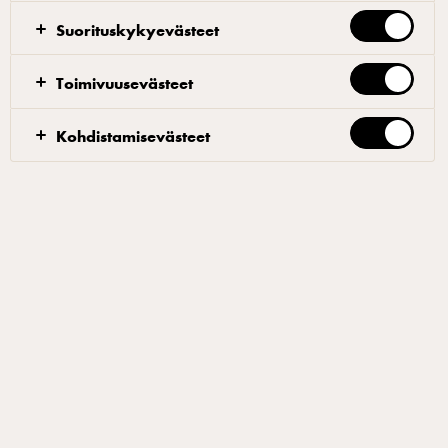
ideoita, jotka tukevat sinun omaa pizzabisnestäsi.
Suorituskykyevästeet
Tehdään yhdessä toiminnastasi kannattavampaa ja
hurmataan asiakkaat ikihyviksi.
Toimivuusevästeet
Kohdistamisevästeet
Parhaat pizzajuustot
Reseptejä ammattilaisille
Kohti parhaita pizzoja Arla
Pron matkassa
Pizza on asia, jota rakastaa jokainen. Se komeilee vuodesta
toiseen suosituimpien ruokalajien joukossa meillä Suomessa
ja ympäri maailman. Siksi me Arla Prolla haluamme tarjota
sinulle isolla mitalla inspiraatiota täydellisten pizzojen