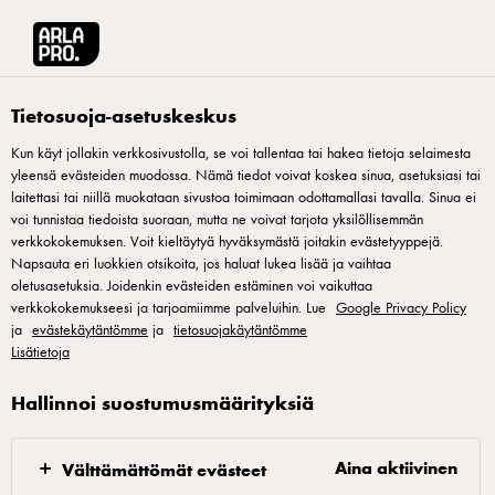
Arla® Pro Suomi
Arla® Pro: Kumppanisi täydellisiin pizzoihin
Tietosuoja-asetuskeskus
Kun käyt jollakin verkkosivustolla, se voi tallentaa tai hakea tietoja selaimesta
yleensä evästeiden muodossa. Nämä tiedot voivat koskea sinua, asetuksiasi tai
laitettasi tai niillä muokataan sivustoa toimimaan odottamallasi tavalla. Sinua ei
voi tunnistaa tiedoista suoraan, mutta ne voivat tarjota yksilöllisemmän
verkkokokemuksen. Voit kieltäytyä hyväksymästä joitakin evästetyyppejä.
Napsauta eri luokkien otsikoita, jos haluat lukea lisää ja vaihtaa
oletusasetuksia. Joidenkin evästeiden estäminen voi vaikuttaa
verkkokokemukseesi ja tarjoamiimme palveluihin. Lue
Google Privacy Policy
Arla Pro: Kumppanisi
ja
evästekäytäntömme
ja
tietosuojakäytäntömme
Lisätietoja
täydellisiin pizzoihin
Hallinnoi suostumusmäärityksiä
Nyt sukelletaan pizzan maailmaan – ja suoraan
syvään päähän! Olemme koonneet tälle sivulle alan
Aina aktiivinen
Välttämättömät evästeet
trendejä, reseptejä, tuotevinkkejä sekä inspiroivia