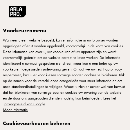
Arla® Pro
Recepten
Scandinavian Dream-burger
Voorkeurenmenu
Wanneer u een website bezoekt, kan er informatie in uw browser worden
opgeslagen of eruit worden opgehaald, voornamelijk in de vorm van cookies.
Scandinavian Dream-
Deze informatie kan over u, uw voorkeuren of uw apparaat zijn en wordt
burger
voornamelijk gebruikt om de website correct te laten werken. De informatie
identificeert u normaal gesproken niet direct, maar kan u een beter op uw
voorkeuren toegesneden surfervaring geven. Omdat we uw recht op privacy
Een burger met een Scandinavische ziel: jeneverbessenroom,
respecteren, kunt u er voor kiezen sommige soorten cookies te blokkeren. Klik
op de namen voor de verschillende categorieën voor meer informatie en om
geroosterde wortels en venkel brengen noordse diepte in elke
onze standaardinstellingen te wijzigen. Weest u zich er echter wel van bewust
hap. Room maakt het rijker zonder de burger te verzwaren.
dat het blokkeren van sommige soorten cookies uw ervaring van de website
Elk onderdeel apart klaargemaakt, het resultaat
en de door ons aangeboden diensten nadelig kan beïnvloeden. Lees het
privacybeleid van Google
geassembleerd met zorg. Wortels geven zoetheid en kleur;
Meer informatie
venkel zorgt voor frisheid en aroma. Pure Scandinavische
keuken — in burgervorm. Ideaal voor burger- en
Cookievoorkeuren beheren
fastfoodconcepten.