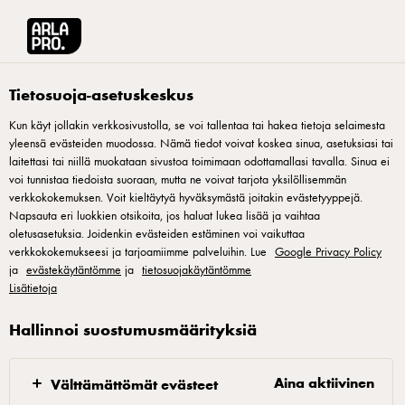
Arla® Pro Suomi
Reseptit
Kukkakaalipyree
Tietosuoja-asetuskeskus
Kun käyt jollakin verkkosivustolla, se voi tallentaa tai hakea tietoja selaimesta
yleensä evästeiden muodossa. Nämä tiedot voivat koskea sinua, asetuksiasi tai
Kukkakaalipyree
laitettasi tai niillä muokataan sivustoa toimimaan odottamallasi tavalla. Sinua ei
voi tunnistaa tiedoista suoraan, mutta ne voivat tarjota yksilöllisemmän
Kukkakaali (Brassica oleracea var. botrytis) on viljelty Lähi-
verkkokokemuksen. Voit kieltäytyä hyväksymästä joitakin evästetyyppejä.
Napsauta eri luokkien otsikoita, jos haluat lukea lisää ja vaihtaa
Idän ja Pohjois-Afrikan alueilla jo vuosituhansia. Eurooppaan
oletusasetuksia. Joidenkin evästeiden estäminen voi vaikuttaa
kukkakaali tuli 1500-luvulla. Valkoisen kukkakaalin lisäksi
verkkokokemukseesi ja tarjoamiimme palveluihin. Lue
Google Privacy Policy
ja
löytyy mm. oranssia ja violettia versiota. Kukkakaalin maku
evästekäytäntömme
ja
tietosuojakäytäntömme
Lisätietoja
on miedon kaalimainen ja aavistuksen pähkinäinen.
Hallinnoi suostumusmäärityksiä
Aina aktiivinen
Välttämättömät evästeet
Kattilassa