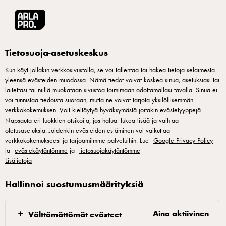
Arla® Pro Suomi
Reseptit
Parsakaali-juustopiiras
Tietosuoja-asetuskeskus
Kun käyt jollakin verkkosivustolla, se voi tallentaa tai hakea tietoja selaimesta
yleensä evästeiden muodossa. Nämä tiedot voivat koskea sinua, asetuksiasi tai
Parsakaali-juustopiiras
laitettasi tai niillä muokataan sivustoa toimimaan odottamallasi tavalla. Sinua ei
voi tunnistaa tiedoista suoraan, mutta ne voivat tarjota yksilöllisemmän
Mehevä kasvispiirakka saa täyteläisyyttä kätevästä ja
verkkokokemuksen. Voit kieltäytyä hyväksymästä joitakin evästetyyppejä.
Napsauta eri luokkien otsikoita, jos haluat lukea lisää ja vaihtaa
helposti sulavasta Red Label-juustoraasteesta. Tarjoa piiras
oletusasetuksia. Joidenkin evästeiden estäminen voi vaikuttaa
vihersalaatin kera vaikkapa kahvilalounaana!
verkkokokemukseesi ja tarjoamiimme palveluihin. Lue
Google Privacy Policy
ja
evästekäytäntömme
ja
tietosuojakäytäntömme
Lisätietoja
Hallinnoi suostumusmäärityksiä
Voitele irtopohjavuoka ja leikkaa sen pohjalle
leivinpaperista pohjan peittävä pyöreä kappale. Kauli
Aina aktiivinen
Välttämättömät evästeet
piirakkapohja ja painele irtopohjavuokaan. Laita