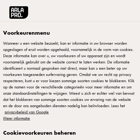
Arla® Pro
Recepten
Pink velvet cappuccino
Voorkeurenmenu
Wanneer u een website bezoekt, kan er informatie in uw browser worden
opgeslagen of eruit worden opgehaald, voornamelijk in de vorm van cookies.
Pink velvet cappuccino
Deze informatie kan over u, uw voorkeuren of uw apparaat zijn en wordt
voornamelijk gebruikt om de website correct te laten werken. De informatie
Een romige aardbeien cappucino voor een bloemig
identificeert u normaal gesproken niet direct, maar kan u een beter op uw
voorkeuren toegesneden surfervaring geven. Omdat we uw recht op privacy
genietmoment.
respecteren, kunt u er voor kiezen sommige soorten cookies te blokkeren. Klik
op de namen voor de verschillende categorieën voor meer informatie en om
onze standaardinstellingen te wijzigen. Weest u zich er echter wel van bewust
dat het blokkeren van sommige soorten cookies uw ervaring van de website
en de door ons aangeboden diensten nadelig kan beïnvloeden. Lees het
Verwarm de melk licht (niet koken) en laat de
privacybeleid van Google
Meer informatie
chocoladedruppels erin smelten of infuseren tot een
egale, lichtroze melk ontstaat. Laat daarna
Cookievoorkeuren beheren
terugkoelen.