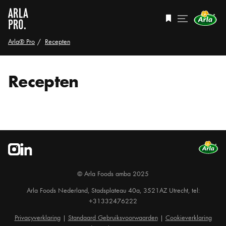
Arla® Pro
Recepten
Recepten
© Arla Foods amba 2025
Arla Foods Nederland, Stadsplateau 40a, 3521AZ Utrecht, tel:
+31332476222
Privacyverklaring
|
Standaard Gebruiksvoorwaarden
|
Cookieverklaring