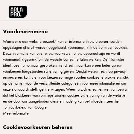
Arla® Pro
Producten
Arla Bio Halfvolle Melk 0,5L 10% 0,5 l
Voorkeurenmenu
Wanneer u een website bezoekt, kan er informatie in uw browser worden
opgeslagen of eruit worden opgehaald, voornamelijk in de vorm van cookies.
Deze informatie kan over u, uw voorkeuren of uw apparaat zijn en wordt
voornamelijk gebruikt om de website correct te laten werken. De informatie
identificeert u normaal gesproken niet direct, maar kan u een beter op uw
voorkeuren toegesneden surfervaring geven. Omdat we uw recht op privacy
respecteren, kunt u er voor kiezen sommige soorten cookies te blokkeren. Klik
op de namen voor de verschillende categorieën voor meer informatie en om
onze standaardinstellingen te wijzigen. Weest u zich er echter wel van bewust
dat het blokkeren van sommige soorten cookies uw ervaring van de website
en de door ons aangeboden diensten nadelig kan beïnvloeden. Lees het
privacybeleid van Google
Meer informatie
Cookievoorkeuren beheren