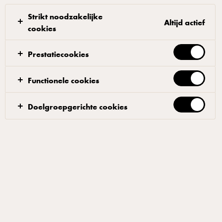
Strikt noodzakelijke
Altijd actief
cookies
Prestatiecookies
ARLA® BIO
Arla Bio Halfvolle Melk 0,5L
Functionele cookies
10% 0,5 l
Doelgroepgerichte cookies
ID: 25211 6x500 ml
Melk van Arla Bio, kies voor lekker puur!
TOEVOEGEN AAN FAVORIETEN
ZIE WAAR JE HET PRODUCT KUNT KOPEN