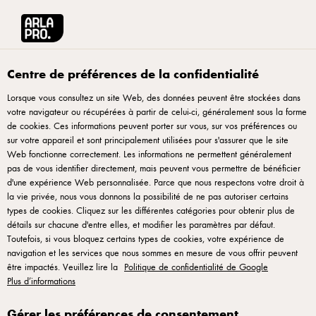
Arla® Pro
Produits
Mozzarella râpée 3,2mm 2kg – Best Seller Arla Pro
Centre de préférences de la confidentialité
Lorsque vous consultez un site Web, des données peuvent être stockées dans
votre navigateur ou récupérées à partir de celui-ci, généralement sous la forme
de cookies. Ces informations peuvent porter sur vous, sur vos préférences ou
sur votre appareil et sont principalement utilisées pour s'assurer que le site
Web fonctionne correctement. Les informations ne permettent généralement
pas de vous identifier directement, mais peuvent vous permettre de bénéficier
d'une expérience Web personnalisée. Parce que nous respectons votre droit à
la vie privée, nous vous donnons la possibilité de ne pas autoriser certains
types de cookies. Cliquez sur les différentes catégories pour obtenir plus de
ARLA® PRO
Mozzarella râpée 3,2mm 2kg –
détails sur chacune d'entre elles, et modifier les paramètres par défaut.
Toutefois, si vous bloquez certains types de cookies, votre expérience de
Best Seller Arla Pro
navigation et les services que nous sommes en mesure de vous offrir peuvent
être impactés. Veuillez lire la
Politique de confidentialité de Google
Plus d’informations
ID: 66519 1x2 kg
Gérer les préférences de consentement