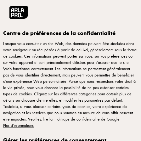
Arla® Pro
Produits
Mozzarella gros brins 4x4x20mm 2kg
Centre de préférences de la confidentialité
Lorsque vous consultez un site Web, des données peuvent être stockées dans
votre navigateur ou récupérées à partir de celui-ci, généralement sous la forme
de cookies. Ces informations peuvent porter sur vous, sur vos préférences ou
sur votre appareil et sont principalement utilisées pour s'assurer que le site
Web fonctionne correctement. Les informations ne permettent généralement
pas de vous identifier directement, mais peuvent vous permettre de bénéficier
d'une expérience Web personnalisée. Parce que nous respectons votre droit à
ARLA® PRO
la vie privée, nous vous donnons la possibilité de ne pas autoriser certains
Mozzarella gros brins
types de cookies. Cliquez sur les différentes catégories pour obtenir plus de
détails sur chacune d'entre elles, et modifier les paramètres par défaut.
4x4x20mm 2kg
Toutefois, si vous bloquez certains types de cookies, votre expérience de
navigation et les services que nous sommes en mesure de vous offrir peuvent
être impactés. Veuillez lire la
Politique de confidentialité de Google
ID: 58647
Plus d’informations
Notre mozzarella gros brins est adaptée aux fours très
Gérer les préférences de consentement