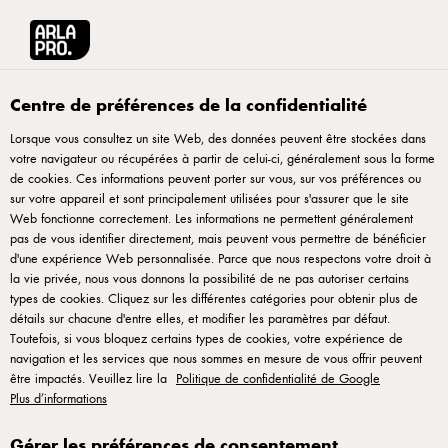
Arla® Pro
L'univers du snacking
Centre de préférences de la confidentialité
Lorsque vous consultez un site Web, des données peuvent être stockées dans
votre navigateur ou récupérées à partir de celui-ci, généralement sous la forme
de cookies. Ces informations peuvent porter sur vous, sur vos préférences ou
sur votre appareil et sont principalement utilisées pour s'assurer que le site
Web fonctionne correctement. Les informations ne permettent généralement
pas de vous identifier directement, mais peuvent vous permettre de bénéficier
d'une expérience Web personnalisée. Parce que nous respectons votre droit à
la vie privée, nous vous donnons la possibilité de ne pas autoriser certains
Plongez dans l'univers
types de cookies. Cliquez sur les différentes catégories pour obtenir plus de
détails sur chacune d'entre elles, et modifier les paramètres par défaut.
du snacking
Toutefois, si vous bloquez certains types de cookies, votre expérience de
navigation et les services que nous sommes en mesure de vous offrir peuvent
Sandwichs, salades, bowls, bagels, croques ou
être impactés. Veuillez lire la
Politique de confidentialité de Google
Plus d’informations
quiches… Quelle que soit votre vision du snacking, on
a la solution laitière pour lui donner du goût.
Gérer les préférences de consentement