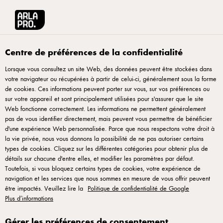
Produits laitiers de qualité pour la restauration
•
Changer de pays
Arla® Pro
Produits
Centre de préférences de la confidentialité
Lorsque vous consultez un site Web, des données peuvent être stockées dans
Produits
votre navigateur ou récupérées à partir de celui-ci, généralement sous la forme
de cookies. Ces informations peuvent porter sur vous, sur vos préférences ou
sur votre appareil et sont principalement utilisées pour s'assurer que le site
Web fonctionne correctement. Les informations ne permettent généralement
pas de vous identifier directement, mais peuvent vous permettre de bénéficier
d'une expérience Web personnalisée. Parce que nous respectons votre droit à
la vie privée, nous vous donnons la possibilité de ne pas autoriser certains
types de cookies. Cliquez sur les différentes catégories pour obtenir plus de
détails sur chacune d'entre elles, et modifier les paramètres par défaut.
Toutefois, si vous bloquez certains types de cookies, votre expérience de
Arla Foods France, 50 Rue de Paradis, 75010 Paris, France. Tel. +33 145
navigation et les services que nous sommes en mesure de vous offrir peuvent
23 86 90
être impactés. Veuillez lire la
Politique de confidentialité de Google
Plus d’informations
S'abonner à la Newsletter
Conditions d'utilisation
|
Avis de confidentialité
|
Politique des cookies
Gérer les préférences de consentement