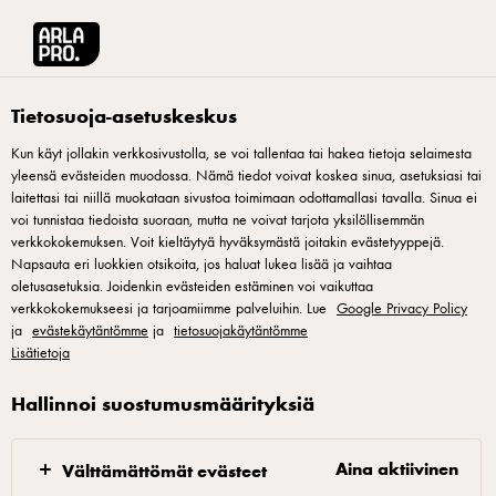
Arla® Pro Suomi
Tuotteet
Arla Pro cheddar raaste 1kg
Tietosuoja-asetuskeskus
Kun käyt jollakin verkkosivustolla, se voi tallentaa tai hakea tietoja selaimesta
yleensä evästeiden muodossa. Nämä tiedot voivat koskea sinua, asetuksiasi tai
laitettasi tai niillä muokataan sivustoa toimimaan odottamallasi tavalla. Sinua ei
voi tunnistaa tiedoista suoraan, mutta ne voivat tarjota yksilöllisemmän
verkkokokemuksen. Voit kieltäytyä hyväksymästä joitakin evästetyyppejä.
Napsauta eri luokkien otsikoita, jos haluat lukea lisää ja vaihtaa
oletusasetuksia. Joidenkin evästeiden estäminen voi vaikuttaa
verkkokokemukseesi ja tarjoamiimme palveluihin. Lue
Google Privacy Policy
ja
evästekäytäntömme
ja
tietosuojakäytäntömme
Lisätietoja
Hallinnoi suostumusmäärityksiä
Aina aktiivinen
Välttämättömät evästeet