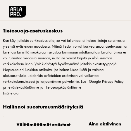
Arla® Pro Suomi
Tuotteet
Arla Pro juustoraaste 28% 2kg
Tietosuoja-asetuskeskus
Kun käyt jollakin verkkosivustolla, se voi tallentaa tai hakea tietoja selaimesta
yleensä evästeiden muodossa. Nämä tiedot voivat koskea sinua, asetuksiasi tai
laitettasi tai niillä muokataan sivustoa toimimaan odottamallasi tavalla. Sinua ei
voi tunnistaa tiedoista suoraan, mutta ne voivat tarjota yksilöllisemmän
verkkokokemuksen. Voit kieltäytyä hyväksymästä joitakin evästetyyppejä.
Napsauta eri luokkien otsikoita, jos haluat lukea lisää ja vaihtaa
oletusasetuksia. Joidenkin evästeiden estäminen voi vaikuttaa
verkkokokemukseesi ja tarjoamiimme palveluihin. Lue
Google Privacy Policy
ja
evästekäytäntömme
ja
tietosuojakäytäntömme
Lisätietoja
Hallinnoi suostumusmäärityksiä
Aina aktiivinen
Välttämättömät evästeet