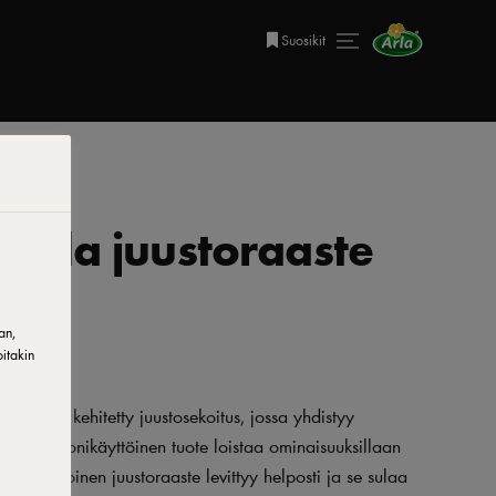
Suosikit
ouda juustoraaste
an,
itakin
rpeisiin kehitetty juustosekoitus, jossa yhdistyy
vuus. Monikäyttöinen tuote loistaa ominaisuuksillaan
tasakokoinen juustoraaste levittyy helposti ja se sulaa