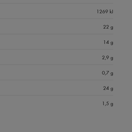
1269 kJ
22 g
14 g
2,9 g
0,7 g
24 g
1,5 g