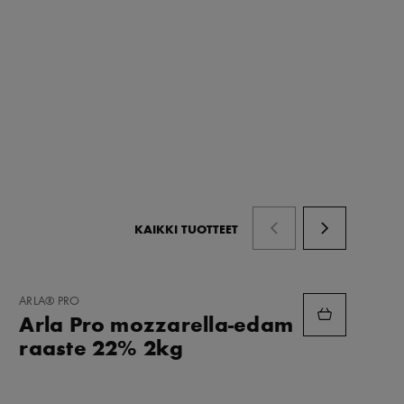
KAIKKI TUOTTEET
LISÄÄ
ARLA® PRO
SUOSIKKEIHIN
Arla Pro mozzarella-edam
raaste 22% 2kg