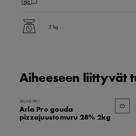
2 kg
Aiheeseen liittyvät 
LISÄÄ
ARLA® PRO
SUOSIKKEIHIN
Arla Pro gouda
pizzajuustomuru 28% 2kg