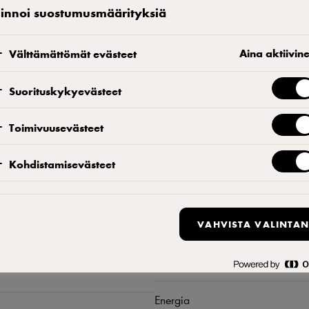
erilaisissa uuneissa ja lämpötiloissa nopeasti – paistoväristä t
linnoi suostumusmäärityksiä
valinta esimerkiksi pizzoihin, gratiineihin, lasagneihin, lämpimii
Voimakassuolainen.
Aina aktiivin
Välttämättömät evästeet
KATSO, MISTÄ VOIT OSTAA TUOTTEEN
L
Suorituskykyevästeet
Löydä yhteyshenkilösi
Toimivuusevästeet
Kohdistamisevästeet
VAHVISTA VALINTAN
Ravintosisältö
Energia