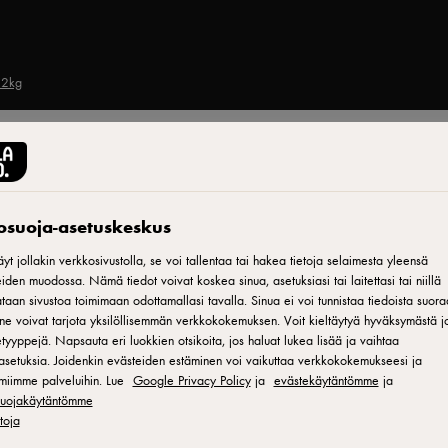
 2kg
ARLA® PRO
Arla Pro mozzarella-g
tosuoja-asetuskeskus
2kg
yt jollakin verkkosivustolla, se voi tallentaa tai hakea tietoja selaimesta yleensä
iden muodossa. Nämä tiedot voivat koskea sinua, asetuksiasi tai laitettasi tai niillä
aan sivustoa toimimaan odottamallasi tavalla. Sinua ei voi tunnistaa tiedoista suora
ne voivat tarjota yksilöllisemmän verkkokokemuksen. Voit kieltäytyä hyväksymästä jo
ID: 598732
tyyppejä. Napsauta eri luokkien otsikoita, jos haluat lukea lisää ja vaihtaa
asetuksia. Joidenkin evästeiden estäminen voi vaikuttaa verkkokokemukseesi ja
Arla Pro mozzarella-gouda juustoraaste on ammattikeittiöiden ta
miimme palveluihin. Lue
Google Privacy Policy
ja
evästekäytäntömme
ja
mozzarellan upea venyvyys sekä goudan aromikkuus ja ruskistu
osuojakäytäntömme
etoja
etenkin suuremman volyymin ruoanvalmistuksessa: irtonainen ja 