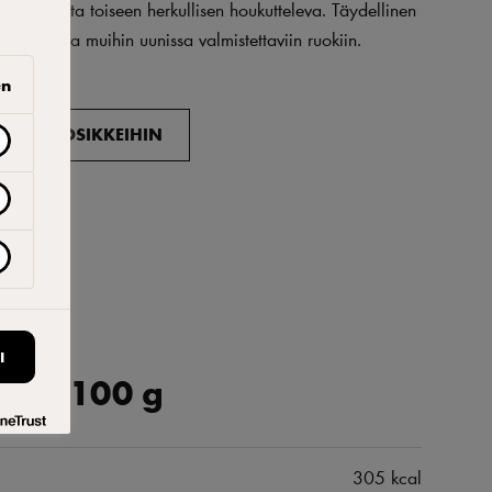
ulee kerrasta toiseen herkullisen houkutteleva. Täydellinen
n leipiin ja muihin uunissa valmistettaviin ruokiin.
en
ISÄÄ SUOSIKKEIHIN
I
 per 100 g
305 kcal