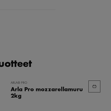
tuotteet
LISÄÄ
ARLA® PRO
SUOSIKKEIHIN
Arla Pro mozzarellamuru
2kg