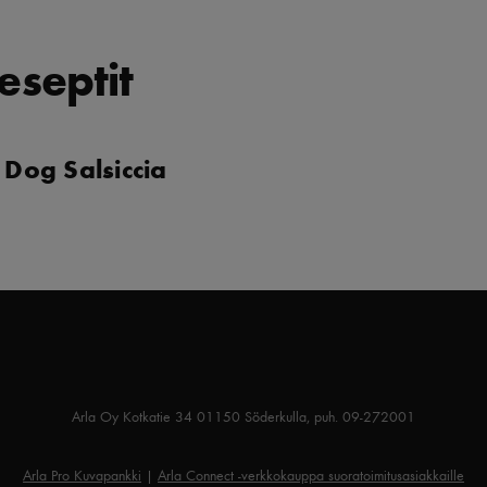
eseptit
 Dog Salsiccia
Arla Oy Kotkatie 34 01150 Söderkulla, puh. 09-272001
Arla Pro Kuvapankki
|
Arla Connect -verkkokauppa suoratoimitusasiakkaille