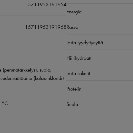
5711953191954
Energia
15711953191968
Rasva
josta tyydyttynyttä
Hiilihydraatti
 (perunatärkkelys), suola,
josta sokerit
uudensäätöaine (kalsiumkloridi)
Proteiini
8 °C
Suola