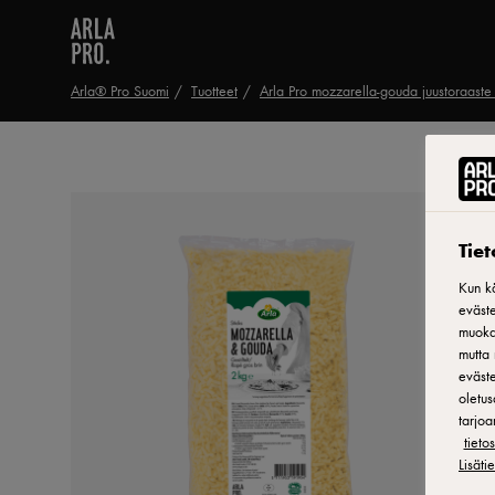
Arla® Pro Suomi
Tuotteet
Arla Pro mozzarella-gouda juustoraaste
Tie
Kun kä
eväste
muokat
mutta 
eväste
oletus
tarjoa
tiet
Lisäti