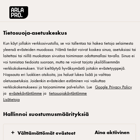
Arla® Pro Suomi
Reseptit
Klassinen Beurre Blanc-kastike
Tietosuoja-asetuskeskus
Kun käyt jollakin verkkosivustolla, se voi tallentaa tai hakea tietoja selaimesta
yleensä evästeiden muodossa. Nämä tiedot voivat koskea sinua, asetuksiasi tai
Klassinen Beurre Blanc-
laitettasi tai niillä muokataan sivustoa toimimaan odottamallasi tavalla. Sinua ei
kastike
voi tunnistaa tiedoista suoraan, mutta ne voivat tarjota yksilöllisemmän
verkkokokemuksen. Voit kieltäytyä hyväksymästä joitakin evästetyyppejä.
Napsauta eri luokkien otsikoita, jos haluat lukea lisää ja vaihtaa
Beurre blanc eli voikastike on yksinkertainen voi-
oletusasetuksia. Joidenkin evästeiden estäminen voi vaikuttaa
verkkokokemukseesi ja tarjoamiimme palveluihin. Lue
Google Privacy Policy
emulsiokastike. Yksinkertaisuudestaan huolimatta tämä kastike
ja
evästekäytäntömme
ja
tietosuojakäytäntömme
on loistavan makuinen kalojen ja äyriäisten kanssa
Lisätietoja
tarjoiltuna. Beurre blanc-kastikke on kotoisin Länsi-Ranskasta
Hallinnoi suostumusmäärityksiä
Nantesin kaupungista.
Aina aktiivinen
Välttämättömät evästeet