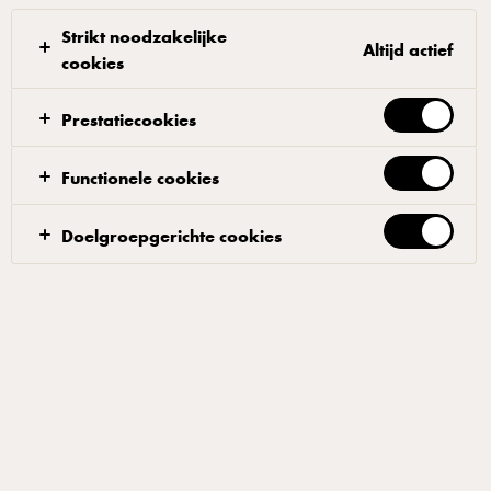
Strikt noodzakelijke
Altijd actief
cookies
Prestatiecookies
ARLA® LACTOFREE
Lactofree Halfvolle Melk 1 L
Functionele cookies
ID: 27476 6x1 l
Doelgroepgerichte cookies
Halfvolle melk van Arla LactoFREE bevat al het goede van
zuivel, zonder lactose. Dat smaakt en voelt goed!
TOEVOEGEN AAN FAVORIETEN
ZIE WAAR JE HET PRODUCT KUNT KOPEN