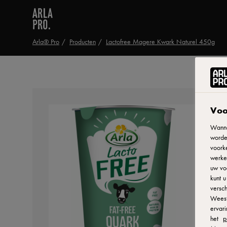
Arla® Pro
Producten
Lactofree Magere Kwark Naturel 450g
Voo
Wanne
worde
voorke
werken
uw vo
kunt 
versch
Weest
ervar
het
p