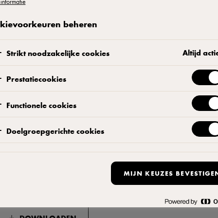
informatie
kievoorkeuren beheren
Altijd acti
Strikt noodzakelijke cookies
Prestatiecookies
Functionele cookies
Doelgroepgerichte cookies
Productinformatie download
MIJN KEUZES BEVESTIGE
il je de productinformatie printen of bewaren voor later? Downlo
DOWNLOADEN