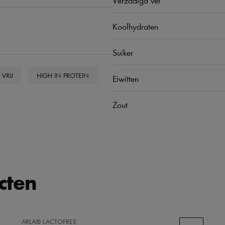
Koolhydraten
Suiker
VRIJ
HIGH IN PROTEIN
Eiwitten
Zout
cten
TOEVOEGEN
ARLA® LACTOFREE