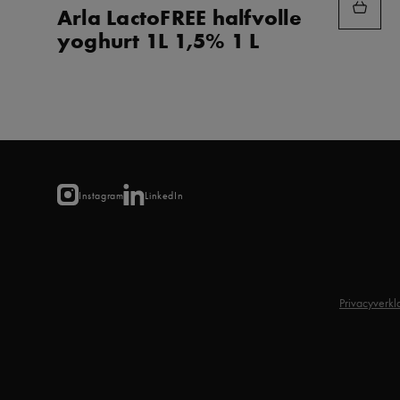
AAN
Arla LactoFREE halfvolle
FAVORIETEN
yoghurt 1L 1,5% 1 L
Instagram
LinkedIn
Privacyverkl