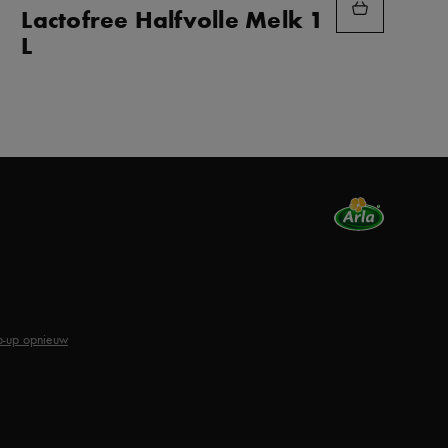
AAN
Lactofree Halfvolle Melk 1
FAVORIETEN
L
p-up opnieuw