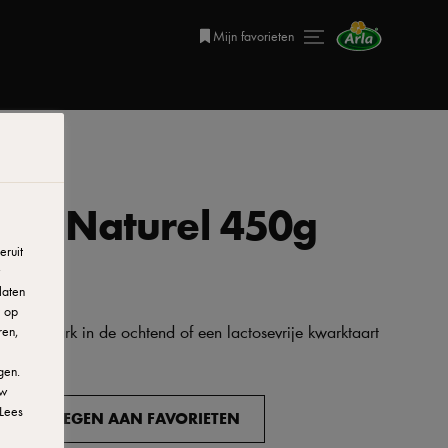
Mijn favorieten
rk Naturel 450g
ruit
laten
r op
vrije kwark in de ochtend of een lactosevrije kwarktaart
ren,
lactose*.
gen.
uw
Lees
TOEVOEGEN AAN FAVORIETEN