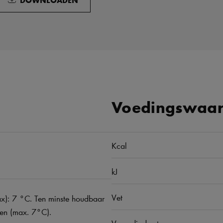
Voedingswaar
Kcal
kJ
Vet
ax): 7 °C. Ten minste houdbaar
ren (max. 7°C).
Verzadigd vet