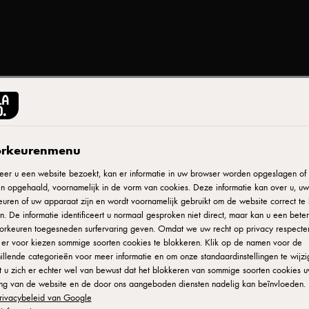
ARLA® LACTOFREE
Lactofree Magere Kwa
rkeurenmenu
er u een website bezoekt, kan er informatie in uw browser worden opgeslagen of e
n opgehaald, voornamelijk in de vorm van cookies. Deze informatie kan over u, uw
ID: 432179 6x450 g
uren of uw apparaat zijn en wordt voornamelijk gebruikt om de website correct te 
. De informatie identificeert u normaal gesproken niet direct, maar kan u een bete
Met Arla LactoFREE kan je lekker genieten van een bak lactose
orkeuren toegesneden surfervaring geven. Omdat we uw recht op privacy respecte
u er voor kiezen sommige soorten cookies te blokkeren. Klik op de namen voor de
tussendoor. Kwark van Arla LactoFREE is échte kwark zonder 
illende categorieën voor meer informatie en om onze standaardinstellingen te wijzi
 u zich er echter wel van bewust dat het blokkeren van sommige soorten cookies 
ing van de website en de door ons aangeboden diensten nadelig kan beïnvloeden. 
ZIE WAAR JE HET PRODUCT KUNT KOPEN
rivacybeleid van Google