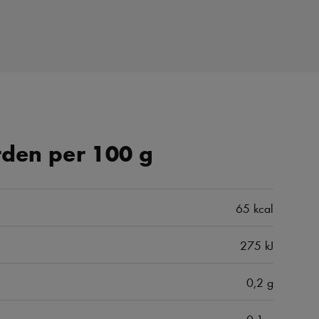
den per 100 g
65 kcal
275 kJ
0,2 g
0,1 g