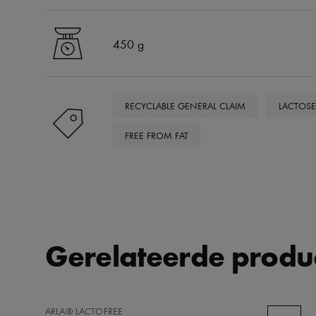
450 g
RECYCLABLE GENERAL CLAIM
LACTOSE 
FREE FROM FAT
Gerelateerde produ
TOEVOEGEN
ARLA® LACTOFREE