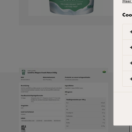
Meer 
Coo
W