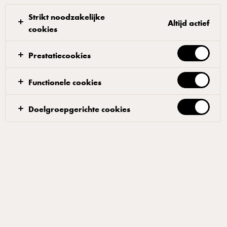
Strikt noodzakelijke
Altijd actief
cookies
Prestatiecookies
ARLA® LACTOFREE
Lactofree Volle Melk 1 L
Functionele cookies
ID: 89138 6x1 l
Doelgroepgerichte cookies
Volle melk van Arla LactoFREE bevat al het goede van
zuivel, zonder lactose. Dat smaakt en voelt goed!
TOEVOEGEN AAN FAVORIETEN
ZIE WAAR JE HET PRODUCT KUNT KOPEN