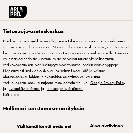
Arla® Pro Suomi
Reseptit
Vegenuudelit uunissa
Tietosuoja-asetuskeskus
Kun käyt jollakin verkkosivustolla, se voi tallentaa tai hakea tietoja selaimesta
yleensä evästeiden muodossa. Nämä tiedot voivat koskea sinua, asetuksiasi tai
Vegenuudelit uunissa
laitettasi tai niillä muokataan sivustoa toimimaan odottamallasi tavalla. Sinua ei
voi tunnistaa tiedoista suoraan, mutta ne voivat tarjota yksilöllisemmän
Vegenuudelit uunissa on helppo ja ravintorikas kasvisannos,
verkkokokemuksen. Voit kieltäytyä hyväksymästä joitakin evästetyyppejä.
Napsauta eri luokkien otsikoita, jos haluat lukea lisää ja vaihtaa
joka maistuu varmasti myös sekasyöjille. Uunissa
oletusasetuksia. Joidenkin evästeiden estäminen voi vaikuttaa
kypsennettävät täysjyvänuudelit imevät itseensä herkullisia
verkkokokemukseesi ja tarjoamiimme palveluihin. Lue
Google Privacy Policy
ja
aromeja kasviksista sekä teriyakilla maustetusta liemestä.
evästekäytäntömme
ja
tietosuojakäytäntömme
Lisätietoja
Lopputulos on mehevä, pehmeä ja harmoninen kokonaisuus,
joka toimii erinomaisesti sekä annoksittain että buffetissa.
Hallinnoi suostumusmäärityksiä
Nuudeliruoka on helppo esivalmistella isommallekin
asiakasvolyymille vaikka edellisenä päivänä. Viimeistelyyn
Aina aktiivinen
Välttämättömät evästeet
thaimaalaisittain maustettua raikasta jogurttikastiketta!