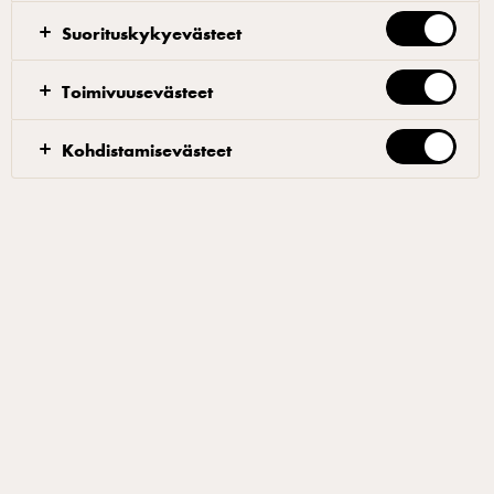
Suorituskykyevästeet
Toimivuusevästeet
Vegenuudelit
Kohdistamisevästeet
Annostele nuudelit, HK Vihreät vege pulled ja
kasvikset GN-vuokaan. Sekoita keskenään.
Sekoita kasvisliemijauhe veteen, lisää chilitahna ja
teriyaki-kastike. Lisää neste GN-vuokaan ja paista
uunissa 175-asteessa 15-20 min.
Koristele seesaminsiemenillä ja tuoreella korianterilla.
Tarjoa lisänä thai-jogurttikastiketta.
Suodattimet
ALKURUOAT
LISÄKKEET
PÄÄRUOAT