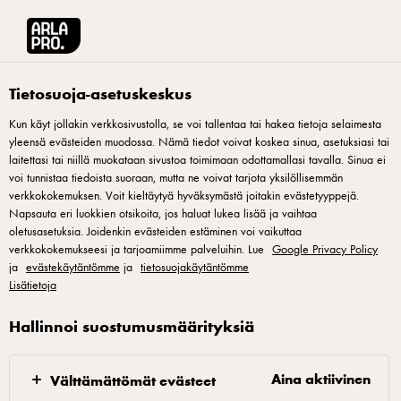
Arla® Pro Suomi
Reseptit
Suklaabrownie, suklaamuroja ja Fraîche kermajä
Tietosuoja-asetuskeskus
Kun käyt jollakin verkkosivustolla, se voi tallentaa tai hakea tietoja selaimesta
yleensä evästeiden muodossa. Nämä tiedot voivat koskea sinua, asetuksiasi tai
Suklaabrownie,
laitettasi tai niillä muokataan sivustoa toimimaan odottamallasi tavalla. Sinua ei
suklaamuroja ja Fraîche
voi tunnistaa tiedoista suoraan, mutta ne voivat tarjota yksilöllisemmän
verkkokokemuksen. Voit kieltäytyä hyväksymästä joitakin evästetyyppejä.
kermajäätelö
Napsauta eri luokkien otsikoita, jos haluat lukea lisää ja vaihtaa
oletusasetuksia. Joidenkin evästeiden estäminen voi vaikuttaa
verkkokokemukseesi ja tarjoamiimme palveluihin. Lue
Google Privacy Policy
Suussa sulava jälkiruoka.
ja
evästekäytäntömme
ja
tietosuojakäytäntömme
Lisätietoja
Hallinnoi suostumusmäärityksiä
Suklaabrownie
Aina aktiivinen
Välttämättömät evästeet