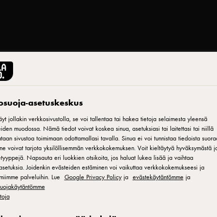
tosuoja-asetuskeskus
Tulosta
yt jollakin verkkosivustolla, se voi tallentaa tai hakea tietoja selaimesta yleensä
iden muodossa. Nämä tiedot voivat koskea sinua, asetuksiasi tai laitettasi tai niillä
aan sivustoa toimimaan odottamallasi tavalla. Sinua ei voi tunnistaa tiedoista suora
e
ne voivat tarjota yksilöllisemmän verkkokokemuksen. Voit kieltäytyä hyväksymästä jo
tyyppejä. Napsauta eri luokkien otsikoita, jos haluat lukea lisää ja vaihtaa
asetuksia. Joidenkin evästeiden estäminen voi vaikuttaa verkkokokemukseesi ja
miimme palveluihin. Lue
Google Privacy Policy
ja
evästekäytäntömme
ja
taa
osuojakäytäntömme
etoja
ehty
vion brownien