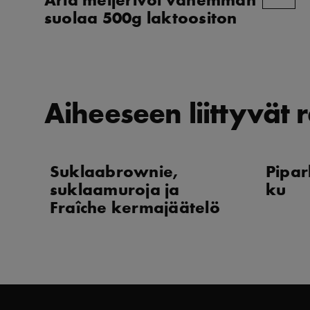
suolaa 500g laktoositon
Aiheeseen liittyvät r
Suklaabrownie,
Pipa
suklaamuroja ja
ku
Fraîche kermajäätelö