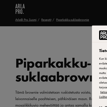
Arla® Pro Suomi
Reseptit
Piparkakku-suklaabrownie
Tie
Piparkakku-
Kun kä
eväste
muokat
suklaabrowni
mutta 
eväste
oletus
tarjoa
Tämä brownie valmistetaan ruskistetusta voista, mikä an
tiet
Lisäti
leivonnaiselle paahteisen, pähkinäisen maun. Rahkasta t
mosaiikkikuvio mehevöittää ja antaa samalla kauniin ku