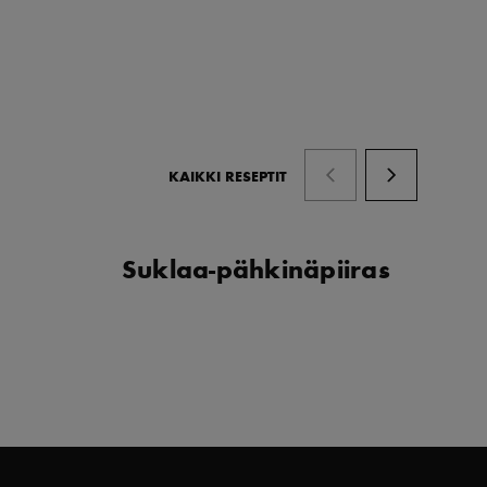
KAIKKI RESEPTIT
Suklaa-pähkinäpiiras
P
t