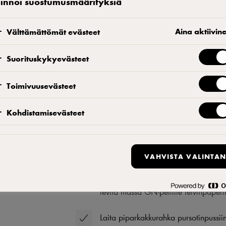
linnoi suostumusmäärityksiä
aloiksi
stamista.
Aina aktiivin
Välttämättömät evästeet
rvittavaa
kennetta.
Suorituskykyevästeet
Toimivuusevästeet
Piparkakku-suklaabrown
Kohdistamisevästeet
Vaahdota munat ja sokeri kuohkeaksi 
päälle, sekoita tasaiseksi.
VAHVISTA VALINTAN
Nostele suklaamassa munavaahdon jou
levitä massa GN-pellille leivinpaperi
Laita piparkakkurahka pursotinpussiin