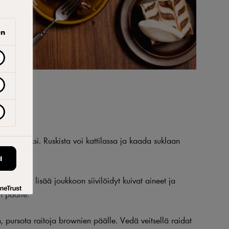
en
ie
vaahdoksi. Ruskista voi kattilassa ja kaada suklaan
I
kkoon, lisää joukkoon siivilöidyt kuivat aineet ja
n päälle.
, pursota raitoja brownien päälle. Vedä veitsellä raidat