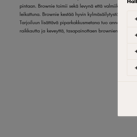
Hal
pintaan. Brownie toimii sekä levynä että valmiiksi annosp
leikattuna. Brownie kestää hyvin kylmäsäilytystä ja paka
Tarjoiluun lisättävä piparkakkusmetana tuo annokseen ta
raikkautta ja keveyttä, tasapainottaen brownien tuhtia ra