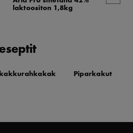
laktoositon 1,8kg
eseptit
rkakkurahkakak
Piparkakut