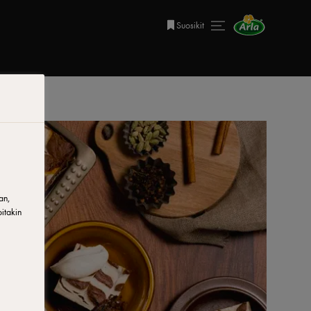
Suosikit
an,
itakin