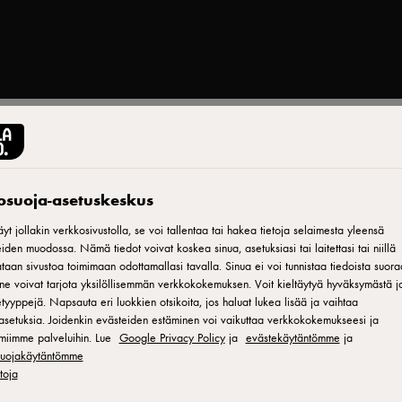
Tulosta
tosuoja-asetuskeskus
yt jollakin verkkosivustolla, se voi tallentaa tai hakea tietoja selaimesta yleensä
iden muodossa. Nämä tiedot voivat koskea sinua, asetuksiasi tai laitettasi tai niillä
aan sivustoa toimimaan odottamallasi tavalla. Sinua ei voi tunnistaa tiedoista suora
ne voivat tarjota yksilöllisemmän verkkokokemuksen. Voit kieltäytyä hyväksymästä jo
tyyppejä. Napsauta eri luokkien otsikoita, jos haluat lukea lisää ja vaihtaa
asetuksia. Joidenkin evästeiden estäminen voi vaikuttaa verkkokokemukseesi ja
miimme palveluihin. Lue
Google Privacy Policy
ja
evästekäytäntömme
ja
ien ystäville.
osuojakäytäntömme
päälle
etoja