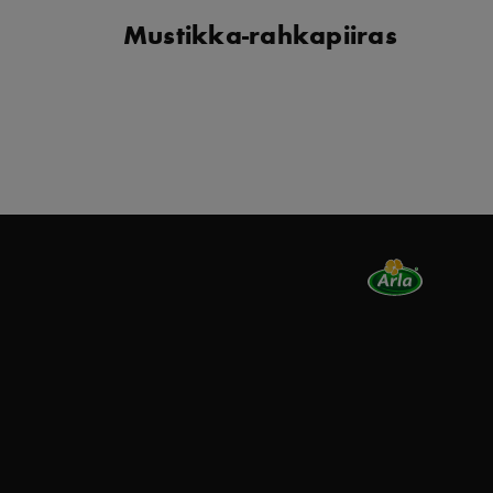
Mustikka-rahkapiiras
K