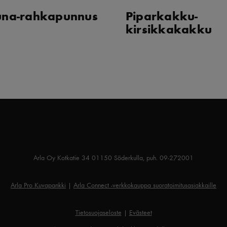
uuna-rahkapunnus
Piparkakku-
kirsikkakakku
Arla Oy Kotkatie 34 01150 Söderkulla, puh. 09-272001
Arla Pro Kuvapankki
|
Arla Connect -verkkokauppa suoratoimitusasiakkaille
Tietosuojaseloste
|
Evästeet