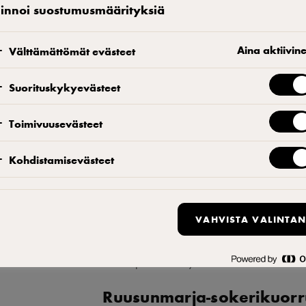
linnoi suostumusmäärityksiä
Aina aktiivin
Välttämättömät evästeet
Pullataikina
Suorituskykyevästeet
Punnitse vesi, vehnäjauho 1, hiiva j
Toimivuusevästeet
minuuttia nopealla. Anna seoksen käy
pataan ja pyöritä taikinaa 3 minuutti
Kohdistamisevästeet
taikinassa on hyvä sitko. Taikinan l
Ruusunmarja-voitäyte
VAHVISTA VALINTAN
Vaahdota voi kevyesti. Sekoita soker
ja sekoita hyvin. Nostele sose sekaan
Ruusunmarja-sokerikuorr