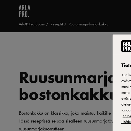
Arla® Pro Suomi
Reseptit
Ruusunmarja-bostonkakku
Tie
Ruusunmarja-
Kun kä
eväste
bostonkakku
muokat
mutta 
eväste
oletus
tarjoa
Bostonkakku on klassikko, joka maistuu kaikille korvapuust
tiet
Tässä reseptissä se saa sisälleen ruusunmarjatäytteen ja 
Lisäti
ruusunmarjakuorrutteen.