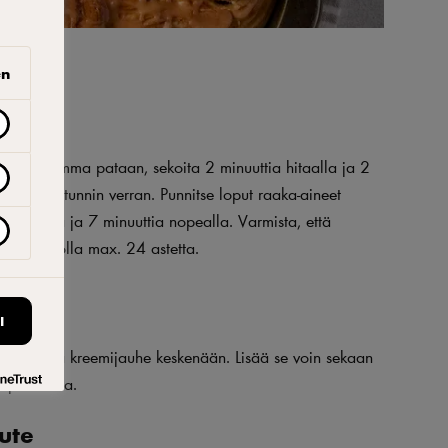
en
a kardemumma pataan, sekoita 2 minuuttia hitaalla ja 2
dä noin tunnin verran. Punnitse loput raaka-aineet
a hitaalla ja 7 minuuttia nopealla. Varmista, että
ämpö saa olla max. 24 astetta.
I
i, suola ja kreemijauhe keskenään. Lisää se voin sekaan
 ja sekoita.
ute