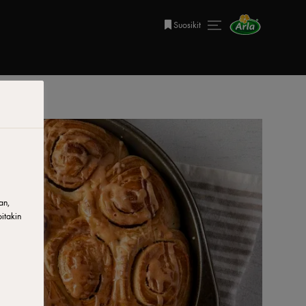
Suosikit
an,
itakin