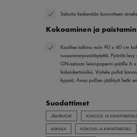
Sekoita keskenään kuorrutteen aineks
Kokoaminen ja paistami
Kaulitse taikina noin 90 x 40 cm koko
ruusunmarja-voitäytettä. Pyöritä levy 
GN-astiaan leivinpaperin päälle 6 x
kaksinkertaisiksi. Voitele pullat ka
kypsiä. Anna pullien jäähtyä hetki e
Suodattimet
JÄLKIRUOAT
KOKOUS- JA KAHVITARJOIL
KAHVILA
KOKOUS- JA KAHVITARJOILU