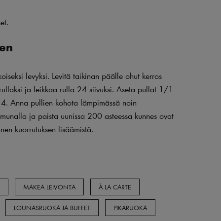
et.
nen
iseksi levyksi. Levitä taikinan päälle ohut kerros
rullaksi ja leikkaa rulla 24 siivuksi. Aseta pullat 1/1
 4. Anna pullien kohota lämpimässä noin
nanmunalla ja paista uunissa 200 asteessa kunnes ovat
nnen kuorrutuksen lisäämistä.
U
MAKEA LEIVONTA
À LA CARTE
LOUNASRUOKA JA BUFFET
PIKARUOKA