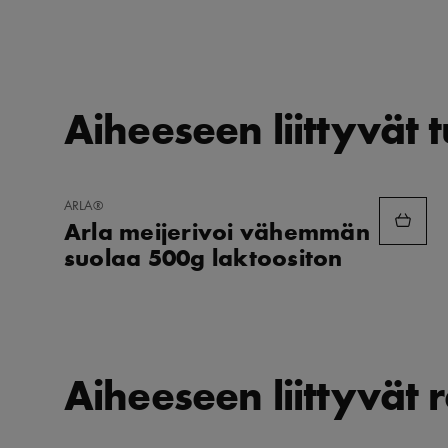
Aiheeseen liittyvät 
LISÄÄ
ARLA®
SUOSIKKEIHIN
Arla meijerivoi vähemmän
suolaa 500g laktoositon
Aiheeseen liittyvät r