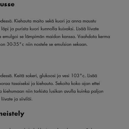
ousse
vedessä. Kiehauta maito sekä kuori ja anna maustu
 läpi ja purista kuori kunnolla kuivaksi. Lisää liivate
ja emulgoi se lämpimän maidon kanssa. Vaahdota kerma
on 30-35°c niin nostele se emulsion sekaan.
edessä. Keitä sokeri, glukoosi ja vesi 103°c. Lisää
raa tasaiseksi ja kiehauta. Sekoita koko ajan ettei
kiehumaan niin tarkista lusikan avulla kuinka paljon
iivate ja siivilöi.
eistely