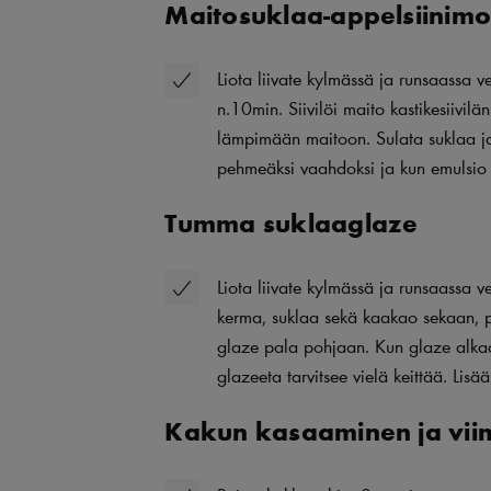
Maitosuklaa-appelsiinim
Liota liivate kylmässä ja runsaassa 
n.10min. Siivilöi maito kastikesiivilän
lämpimään maitoon. Sulata suklaa 
pehmeäksi vaahdoksi ja kun emulsio 
Tumma suklaaglaze
Liota liivate kylmässä ja runsaassa v
kerma, suklaa sekä kaakao sekaan, po
glaze pala pohjaan. Kun glaze alkaa 
glazeeta tarvitsee vielä keittää. Lisää l
Kakun kasaaminen ja viim