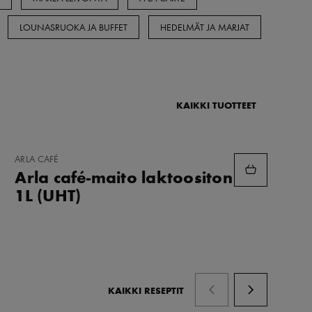
LOUNASRUOKA JA BUFFET
HEDELMÄT JA MARJAT
KAIKKI TUOTTEET
LISÄÄ
ARLA CAFÉ
SUOSIKKEIHIN
Arla café-maito laktoositon
1L (UHT)
KAIKKI RESEPTIT