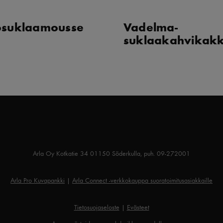
osuklaamousse
Vadelma-
suklaakahvikak
Arla Oy Kotkatie 34 01150 Söderkulla, puh. 09-272001
Arla Pro Kuvapankki
|
Arla Connect -verkkokauppa suoratoimitusasiakkaille
Tietosuojaseloste
|
Evästeet