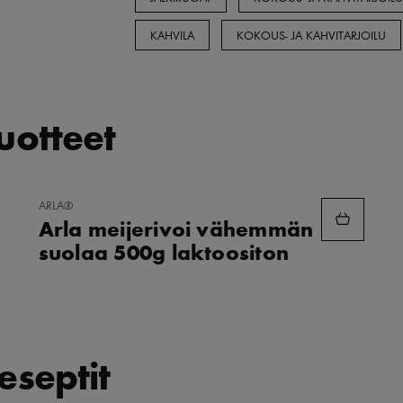
KAHVILA
KOKOUS- JA KAHVITARJOILU
tuotteet
LISÄÄ
ARLA®
SUOSIKKEIHIN
Arla meijerivoi vähemmän
suolaa 500g laktoositon
eseptit