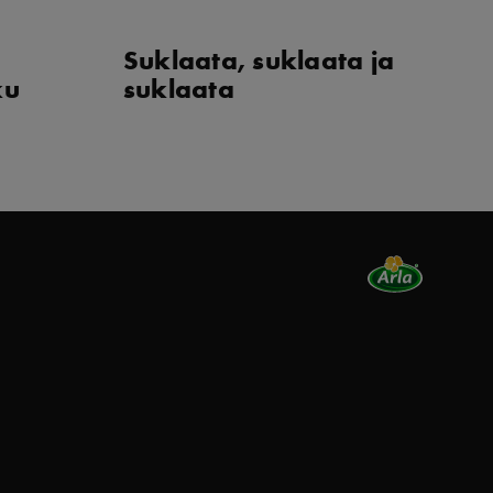
Suklaata, suklaata ja
B
ku
suklaata
w