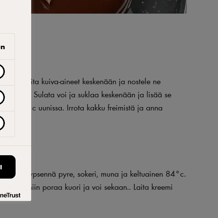
en
än. Sekoita kuiva-aineet keskenään ja nostele ne
ta hyvin. Sulata voi ja suklaa keskenään ja lisää se
aista 160°c uunissa. Irrota kakku freimistä ja anna
I
vedessä. Kypsennä pyre, sokeri, muna ja keltuainen 84°c.
on n.35°c niin poraa kuori ja voi sekaan.. Laita kreemi