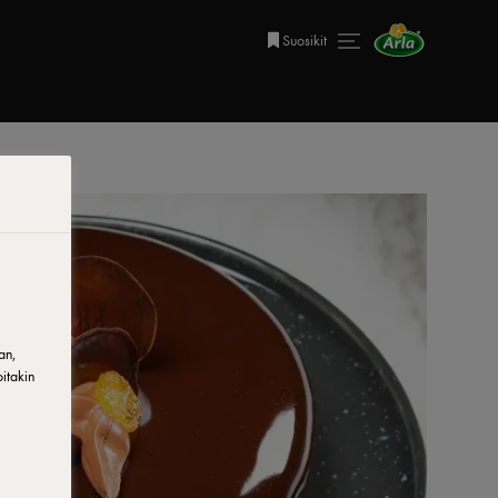
Suosikit
an,
itakin