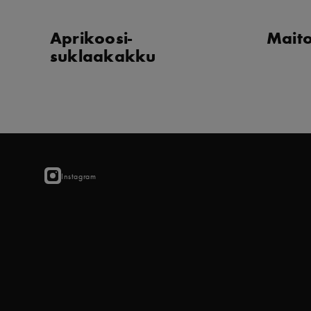
Aprikoosi-
Mait
suklaakakku
Instagram