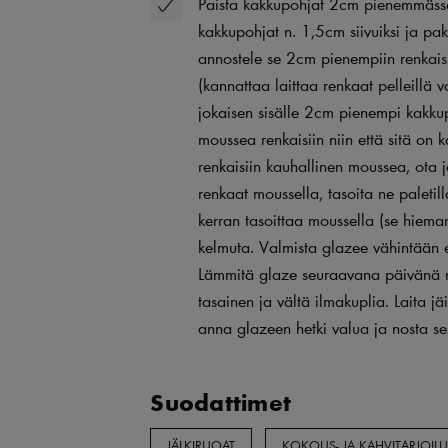
Paista kakkupohjat 2cm pienemmässä
kakkupohjat n. 1,5cm siivuiksi ja pak
annostele se 2cm pienempiin renkaisi
(kannattaa laittaa renkaat pelleillä v
jokaisen sisälle 2cm pienempi kakku
moussea renkaisiin niin että sitä on 
renkaisiin kauhallinen moussea, ota 
renkaat moussella, tasoita ne paletil
kerran tasoittaa moussella (se hieman 
kelmuta. Valmista glazee vähintään e
Lämmitä glaze seuraavana päivänä n
tasainen ja vältä ilmakuplia. Laita jä
anna glazeen hetki valua ja nosta se
Suodattimet
JÄLKIRUOAT
KOKOUS- JA KAHVITARJOIL