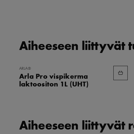
Aiheeseen liittyvät 
LISÄÄ
ARLA®
SUOSIKKEIHIN
Arla Pro vispikerma
laktoositon 1L (UHT)
Aiheeseen liittyvät r