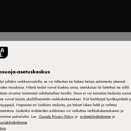
Tulosta
tosuoja-asetuskeskus
yt jollakin verkkosivustolla, se voi tallentaa tai hakea tietoja selaimesta yleensä
akku
iden muodossa. Nämä tiedot voivat koskea sinua, asetuksiasi tai laitettasi tai niillä
aan sivustoa toimimaan odottamallasi tavalla. Sinua ei voi tunnistaa tiedoista suora
ne voivat tarjota yksilöllisemmän verkkokokemuksen. Voit kieltäytyä hyväksymästä jo
tyyppejä. Napsauta eri luokkien otsikoita, jos haluat lukea lisää ja vaihtaa
asetuksia. Joidenkin evästeiden estäminen voi vaikuttaa verkkokokemukseesi ja
 aina muodissa.
miimme palveluihin. Lue
Google Privacy Policy
ja
evästekäytäntömme
ja
osuojakäytäntömme
etoja