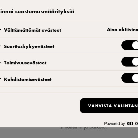
linnoi suostumusmäärityksiä
Aina aktiivin
Välttämättömät evästeet
Suklaakakku
Suorituskykyevästeet
Vaahdota sokerit sekä munat keskenä
vaahdon sekaan. Lisää kerma ja sekoi
Toimivuusevästeet
taikinaan. Laita taikina freimiin ja p
jäähtyä.
Kohdistamisevästeet
Appelsiinikreemi
VAHVISTA VALINTAN
Liota liivate kylmässä ja runsaassa 
Lisää liivate ja siivilöi. Kun massa 
muotteihin ja pakasta.