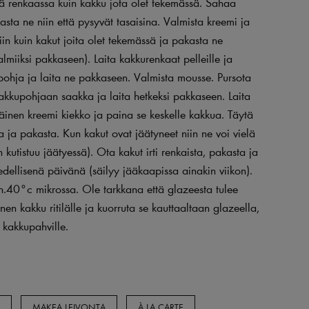
 renkaassa kuin kakku jota olet tekemässä. Sahaa
asta ne niin että pysyvät tasaisina. Valmista kreemi ja
in kuin kakut joita olet tekemässä ja pakasta ne
almiiksi pakkaseen). Laita kakkurenkaat pelleille ja
pohja ja laita ne pakkaseen. Valmista mousse. Pursota
kakkupohjaan saakka ja laita hetkeksi pakkaseen. Laita
jäinen kreemi kiekko ja paina se keskelle kakkua. Täytä
la ja pakasta. Kun kakut ovat jäätyneet niin ne voi vielä
kutistuu jäätyessä). Ota kakut irti renkaista, pakasta ja
dellisenä päivänä (säilyy jääkaapissa ainakin viikon).
.40°c mikrossa. Ole tarkkana että glazeesta tulee
inen kakku ritilälle ja kuorruta se kauttaaltaan glazeella,
 kakkupahville.
U
MAKEA LEIVONTA
À LA CARTE