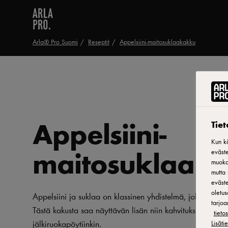
Arla® Pro Suomi
Reseptit
Appelsiini-maitosuklaakakku
Appelsiini-
Tie
Kun kä
maitosuklaak
eväste
muokat
mutta 
eväste
oletus
Appelsiini ja suklaa on klassinen yhdistelmä, joka pysyy
tarjoa
Tästä kakusta saa näyttävän lisän niin kahvituksiin kuin
tiet
jälkiruokapöytiinkin.
Lisäti